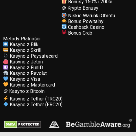
Bonusy 150% i 200%
🪙 Krypto Bonusy
Niskie Warunki Obrotu
Bonus Powitalny
Cashback Casino
Bonus Crab
Metody Płatności
Kasyno z Blik
Kasyno z Skrill
Kasyno z Paysafecard
Kasyno z Jeton
Kasyno z FunID
Kasyno z Revolut
Kasyno z Visa
Kasyno z Mastercard
🪙 Kasyno z Bitcoin
Kasyno z Tether (TRC20)
Kasyno z Tether (ERC20)