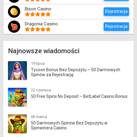
Bison Casino
Rejestracja
Dragonia Casino
Rejestracja
Najnowsze wiadomości
19 lipca
Tycoon Bonus Bez Depozytu – 50 Darmowych
Spinów za Rejestrację
22 czerwca
50 Free Spins No Deposit – BetLabel Casino Bonus
06 marca
50 Darmowych Spinów Bez Depozytu w
Spinwinera Casino