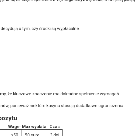
decydują o tym, czy środki są wypłacalne.
żamy, że kluczowe znaczenie ma dokładne spełnienie wymagań.
nów, ponieważ niektóre kasyna stosują dodatkowe ograniczenia.
pozytu
Wager
Max wypłata
Czas
x50
50 euro
3 dni