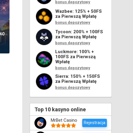
bonus depozytowy
Wazbee: 125% + 50FS
za Pierwszą Wpłatę
bonus depozytowy
Tycoon: 200% + 100FS
 60
za Pierwszą Wpłatę
bonus depozytowy
Luckmore: 100% +
100FS za Pierwszą
Wpłatę
bonus depozytowy
Sierra: 150% + 150FS
za Pierwszą Wpłatę
bonus depozytowy
Top 10 kasyno online
MrBet Casino
Rejestracja