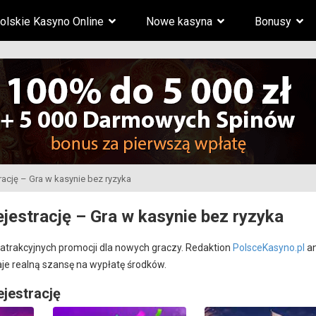
olskie Kasyno Online
Nowe kasyna
Bonusy
ację – Gra w kasynie bez ryzyka
estrację – Gra w kasynie bez ryzyka
 atrakcyjnych promocji dla nowych graczy. Redaktion
PolsceKasyno.pl
an
aje realną szansę na wypłatę środków.
ejestrację