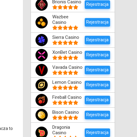
Brionis Casino
Rejestracja
Wazbee
Rejestracja
Casino
Sierra Casino
Rejestracja
XonBet Casino
Rejestracja
Vavada Casino
Rejestracja
Lemon Casino
Rejestracja
Fireball Casino
Rejestracja
Bison Casino
Rejestracja
Dragonia
acza to
Rejestracja
Casino