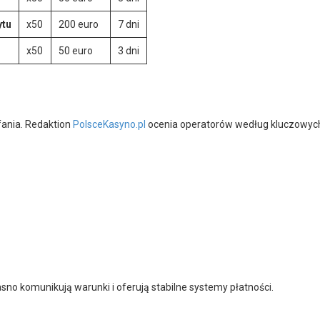
ytu
x50
200 euro
7 dni
x50
50 euro
3 dni
fania. Redaktion
PolsceKasyno.pl
ocenia operatorów według kluczowyc
asno komunikują warunki i oferują stabilne systemy płatności.