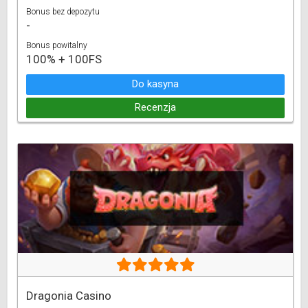
Bonus bez depozytu
-
Bonus powitalny
100% + 100FS
Do kasyna
Recenzja
Dragonia Casino