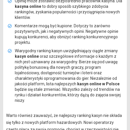
Opinię może zostawić bezpośrednio pracownik kasyna. Dla
kasyna online
to dobry sposób szybkiego zdobycia
rankingów, zyskania popularności i przyciągnięcia nowych
klientów.
Komentarze mogą być kupione. Dotyczy to zarówno
pozytywnych, jak i negatywnych opinii. Negatywne opinie
kupują konkurenci, aby obniżyć ranking konkurencyjnego
projektu.
Wiarygodny ranking kasyn uwzględniający ciągłe zmiany
kasyn online
oraz szczegółowe informacje o każdym z
nich jest uznawany za wiarygodny. Bierze się pod uwagę
politykę bonusową dla nowych graczy, program
lojalnościowy, dostępność turniejów i loterii oraz
charakterystyki oprogramowania do gier. Niezależnie od
jakości platform, lista najlepszych
kasyn online w Polsce
będzie się stale zmieniać. Wszystko zależy od trendów na
rynku i działań konkurentów, którzy dążą do zajęcia swojej
niszy.
Warto również zauważyć, że najlepszy ranking kasyn nie składa
się tylko z nowych platform hazardowych. Nowi operatorzy
często płacą za swoją promocję, chociaż w rzeczywistości nie