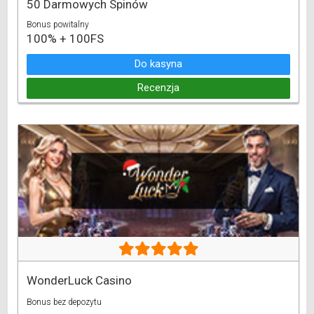
50 Darmowych Spinów
Bonus powitalny
100% + 100FS
Do kasyna
Recenzja
WonderLuck Casino
Bonus bez depozytu