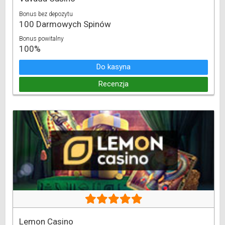
Bonus bez depozytu
100 Darmowych Spinów
Bonus powitalny
100%
Do kasyna
Recenzja
Lemon Casino