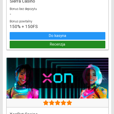
Sierra Casino
Bonus bez depozytu
-
Bonus powitalny
150% + 150FS
Do kasyna
Recenzja