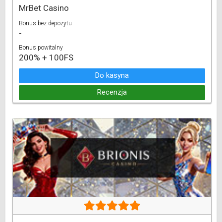
MrBet Casino
Bonus bez depozytu
-
Bonus powitalny
200% + 100FS
Do kasyna
Recenzja