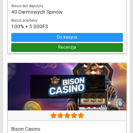
Bonus bez depozytu
40 Darmowych Spinów
Bonus powitalny
100% + 5 000FS
Do kasyna
Recenzja
Bison Casino