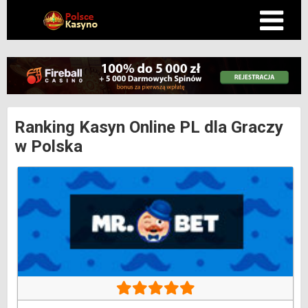
Ranking Kasyn Online PL dla Graczy
w Polska