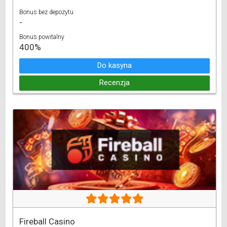
Bonus bez depozytu
-
Bonus powitalny
400%
Do kasyna
Recenzja
Fireball Casino