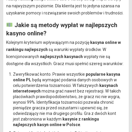
na najwyższym poziomie. Dla klienta jest to jedyna szansa na
uzyskanie pomocy i rozwiązanie swoich problemów i trudności.
Jakie są metody wypłat w najlepszych
kasyno online?
Kolejnym kryterium wpływającym na pozycję
kasyna online w
rankingu najlepszych
są warunki wypłaty środków. W
licencjonowanych
najlepszych kasynach
wypłaty nie są
dostępne dla wszystkich. Gracz musi spełnić szereg warunków:
Zweryfikować konto. Prawie wszystkie
popularne kasyna
online PL
będą wymagać podania danych osobowych w
celu potwierdzenia tożsamości. W fałszywych
kasynach
internetowych
można grać nawet bez rejestracji. W takich
placówkach prawdopodobieństwo, że gracz nic nie wygra,
wynosi 99%. Identyfikacja tożsamości pozwala chronić
pieniądze gracza przed oszustami i upewnić się, że
odwiedzający nie ma drugiego profilu. Gra z dwóch kont
jest zabroniona w każdym
kasynie z rankingu
najlepszych kasyn online w Polsce
.