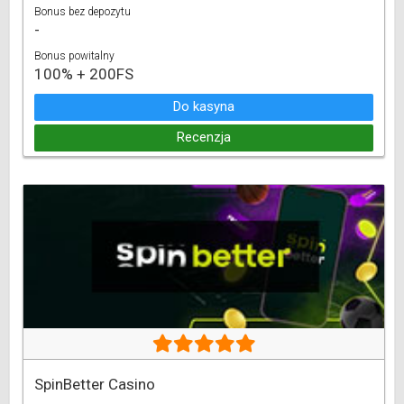
Bonus bez depozytu
-
Bonus powitalny
100% + 200FS
Do kasyna
Recenzja
SpinBetter Casino