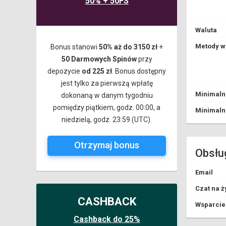
50% + 50FS
Waluta
Metody w
Bonus stanowi
50% aż do 3150 zł
+
50 Darmowych Spinów
przy
depozycie
od 225 zł
. Bonus dostępny
jest tylko za pierwszą wpłatę
Minimaln
dokonaną w danym tygodniu
pomiędzy piątkiem, godz. 00:00, a
Minimaln
niedzielą, godz. 23:59 (UTC).
Otrzymaj bonus
Obsług
Email
Czat na 
CASHBACK
Wsparcie
Cashback do 25%