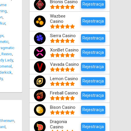
Brionis Casino
Rejestracja
ivme
ming
,
Wazbee
on
,
Rejestracja
Casino
kur
,
Sierra Casino
yx
,
Rejestracja
ynetic
,
ragmatic
XonBet Casino
Rejestracja
,
Reevo
,
dy Lady
,
Vavada Casino
omenal
,
Rejestracja
derkick
,
Lemon Casino
ty
,
Rejestracja
Fireball Casino
Rejestracja
Bison Casino
Rejestracja
Ethereum
,
Dragonia
Rejestracja
Casino
ard
,