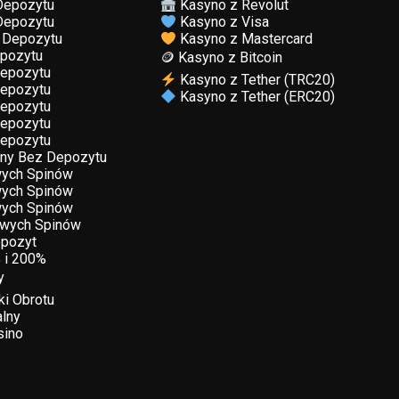
Depozytu
Kasyno z Revolut
Depozytu
Kasyno z Visa
 Depozytu
Kasyno z Mastercard
pozytu
🪙 Kasyno z Bitcoin
epozytu
Kasyno z Tether (TRC20)
epozytu
Kasyno z Tether (ERC20)
epozytu
epozytu
epozytu
ny Bez Depozytu
ych Spinów
ych Spinów
ych Spinów
wych Spinów
pozyt
 i 200%
y
i Obrotu
lny
sino