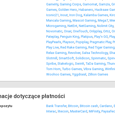
GameVy
,
Gaming Corps
,
Gamomat
,
Gamzix
,
G
Games
,
Golden Hero
,
Habanero
,
Hacksaw Ga
Iconic21
,
Inout
,
Iron Dog
,
Kalamba Games
,
Kir
Mancala Gaming
,
Mascot Gaming
,
Mega7
,
Mer
Microgaming
,
NetEnt
,
NetGaming
,
Nolimit City
,
Novomatic
,
Onair
,
OneTouch
,
Onlyplay
,
Ortiz
,
Or
Pateplay
,
Penguin King
,
Platipus
,
Play'n GO
,
Pla
PlayPearls
,
Playson
,
Popiplay
,
Pragmatic Play
,
P
Play Live
,
Red Rake Gaming
,
Red Tiger Gaming
Relax Gaming
,
Revolver
,
Salsa Technology
,
Sha
Slotmill
,
SmartSoft
,
Solidicon
,
Spinmatic
,
Spin
Spribe
,
Stakelogic
,
Swintt
,
TaDa Gaming
,
Thun
Tom Horn
,
Turbo Games
,
Vibra Gaming
,
Winfini
Woohoo Games
,
Yggdrasil
,
Zillion Games
macje dotyczące płatności
epozytu
Bank Transfer
,
Bitcoin
,
Bitcoin cash
,
Cardano
,
Interac
,
litecoin
,
MasterCard
,
MiFinity
,
Paysafec