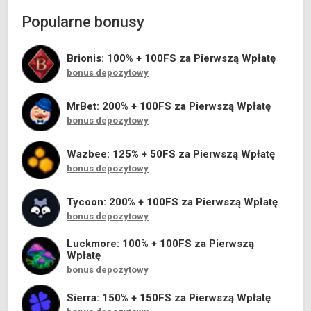
Popularne bonusy
Brionis: 100% + 100FS za Pierwszą Wpłatę
bonus depozytowy
MrBet: 200% + 100FS za Pierwszą Wpłatę
bonus depozytowy
Wazbee: 125% + 50FS za Pierwszą Wpłatę
bonus depozytowy
Tycoon: 200% + 100FS za Pierwszą Wpłatę
bonus depozytowy
Luckmore: 100% + 100FS za Pierwszą
Wpłatę
bonus depozytowy
Sierra: 150% + 150FS za Pierwszą Wpłatę