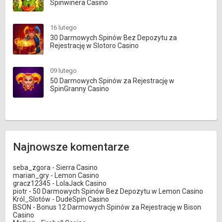
Spinwinera Casino
16 lutego
30 Darmowych Spinów Bez Depozytu za
Rejestrację w Slotoro Casino
09 lutego
50 Darmowych Spinów za Rejestrację w
SpinGranny Casino
Najnowsze komentarze
seba_zgora
-
Sierra Casino
marian_gry
-
Lemon Casino
gracz12345
-
LolaJack Casino
piotr
-
50 Darmowych Spinów Bez Depozytu w Lemon Casino
Król_Slotów
-
DudeSpin Casino
BSON
-
Bonus 12 Darmowych Spinów za Rejestrację w Bison
Casino