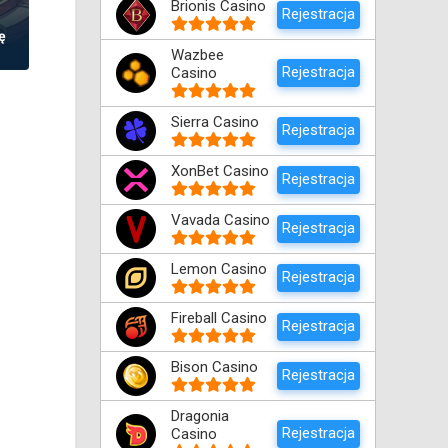
Brionis Casino
Rejestracja
ę
Wazbee
Rejestracja
Casino
Sierra Casino
Rejestracja
XonBet Casino
Rejestracja
Vavada Casino
Rejestracja
Lemon Casino
Rejestracja
Fireball Casino
Rejestracja
Bison Casino
Rejestracja
Dragonia
Rejestracja
Casino