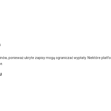
i
nów, ponieważ ukryte zapisy mogą ograniczać wypłaty. Niektóre platf
e.
u