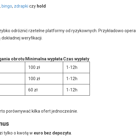
,
bingo
,
zdrapki
czy
hold
szybko odróżnić rzetelne platformy od ryzykownych. Przykładowo opera
dokładnej weryfikacji.
ania obrotu
Minimalna wypłata
Czas wypłaty
100 zł
1-12h
100 zł
1-12h
60 zł
1-12h
rto porównywać kilka ofert jednocześnie.
nus
i tylko o kwotę w
euro bez depozytu
.