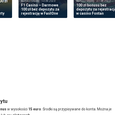
00 zł
Bartosz Madej 13.09.2023
Bartosz Madej 27.08.2023
F1 Casino – Darmowe
100 zł bonusu bez
,
100 zł bez depozytu za
depozytu za rejestracj
rty
rejestrację w FastOne
w casino Fontan
ytu
onus
w wysokości
15 euro
. Środki są przypisywane do konta. Można je