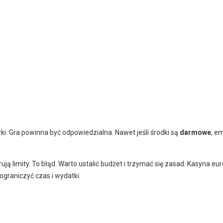
i. Gra powinna być odpowiedzialna. Nawet jeśli środki są
darmowe
, e
ą limity. To błąd. Warto ustalić budżet i trzymać się zasad. Kasyna eur
ograniczyć czas i wydatki.
a