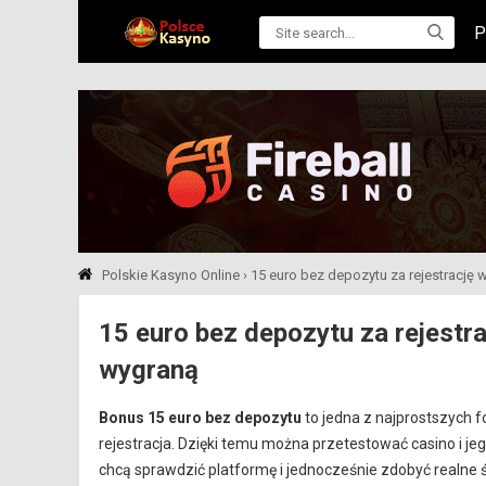
P
Polskie Kasyno Online
›
15 euro bez depozytu za rejestrację
15 euro bez depozytu za rejestr
wygraną
Bonus 15 euro bez depozytu
to jedna z najprostszych f
rejestracja. Dzięki temu można przetestować casino i je
chcą sprawdzić platformę i jednocześnie zdobyć realne ś