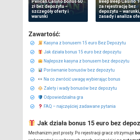
Pelican Casino bonus 60
Beep Beep Casino 1
zł bez depozytu –
za rejestrację bez
szczegóły oferty i
depozytu – warunki
warunki
zasady i analiza ofe
Zawartość:
Kasyna z bonusem 15 euro Bez Depozytu
Jak działa bonus 15 euro bez depozytu
Najlepsze kasyna z bonusem bez depozytu
Porównanie bonusów bez depozytu
Na co zwrócić uwagę wybierając bonus
Zalety i wady bonusów bez depozytu
Odpowiedzialna gra
FAQ – najczęściej zadawane pytania
Jak działa bonus 15 euro bez depoz
Mechanizm jest prosty. Po rejestracji gracz otrzymuje
b