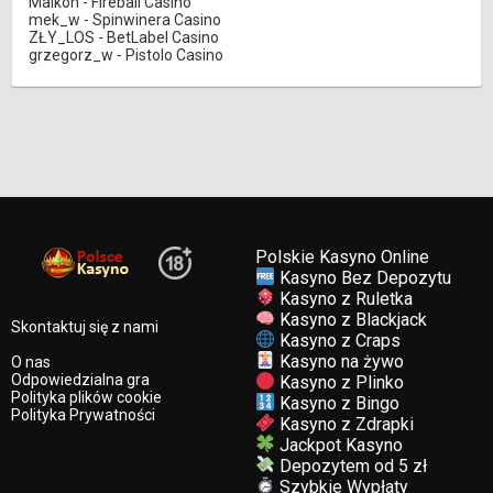
Malkon
-
Fireball Casino
mek_w
-
Spinwinera Casino
ZŁY_LOS
-
BetLabel Casino
grzegorz_w
-
Pistolo Casino
Polskie Kasyno Online
Kasyno Bez Depozytu
Kasyno z Ruletka
Kasyno z Blackjack
Skontaktuj się z nami
Kasyno z Craps
Kasyno na żywo
O nas
Odpowiedzialna gra
Kasyno z Plinko
Polityka plików cookie
Kasyno z Bingo
Polityka Prywatności
Kasyno z Zdrapki
Jackpot Kasyno
Depozytem od 5 zł
Szybkie Wypłaty