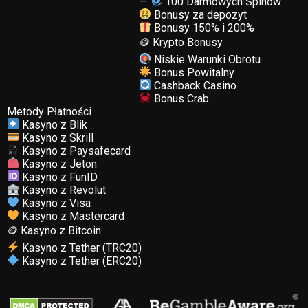
—
100 Darmowych Spinów
Bonusy za depozyt
Bonusy 150% i 200%
🪙 Krypto Bonusy
Niskie Warunki Obrotu
Bonus Powitalny
Cashback Casino
Bonus Crab
Metody Płatności
Kasyno z Blik
Kasyno z Skrill
Kasyno z Paysafecard
Kasyno z Jeton
Kasyno z FunID
Kasyno z Revolut
Kasyno z Visa
Kasyno z Mastercard
🪙 Kasyno z Bitcoin
Kasyno z Tether (TRC20)
Kasyno z Tether (ERC20)