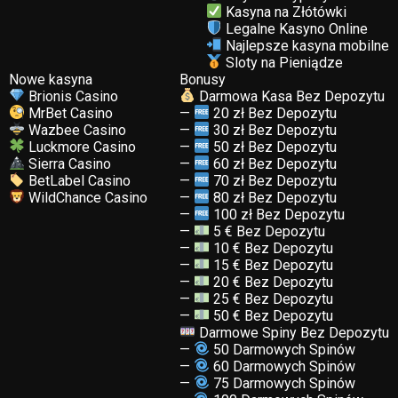
Kasyna na Złótówki
Legalne Kasyno Online
Najlepsze kasyna mobilne
Sloty na Pieniądze
Nowe kasyna
Bonusy
Brionis Casino
Darmowa Kasa Bez Depozytu
MrBet Casino
—
20 zł Bez Depozytu
Wazbee Casino
—
30 zł Bez Depozytu
Luckmore Casino
—
50 zł Bez Depozytu
Sierra Casino
—
60 zł Bez Depozytu
BetLabel Casino
—
70 zł Bez Depozytu
WildChance Casino
—
80 zł Bez Depozytu
—
100 zł Bez Depozytu
—
5 € Bez Depozytu
—
10 € Bez Depozytu
—
15 € Bez Depozytu
—
20 € Bez Depozytu
—
25 € Bez Depozytu
—
50 € Bez Depozytu
Darmowe Spiny Bez Depozytu
—
50 Darmowych Spinów
—
60 Darmowych Spinów
—
75 Darmowych Spinów