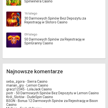
Spinwinera Casino
16 lutego
30 Darmowych Spinów Bez Depozytu za
Rejestrację w Slotoro Casino
09 lutego
50 Darmowych Spinów za Rejestrację w
SpinGranny Casino
Najnowsze komentarze
seba_zgora
-
Sierra Casino
marian_gry
-
Lemon Casino
gracz12345
-
LolaJack Casino
piotr
-
50 Darmowych Spinów Bez Depozytu w Lemon Casino
Król_Slotów
-
DudeSpin Casino
BSON
-
Bonus 12 Darmowych Spinów za Rejestrację w Bison
Casino