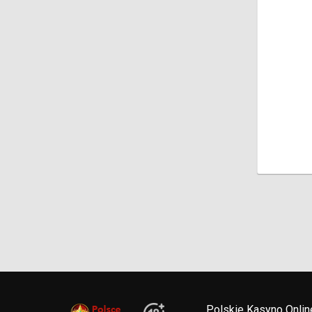
Polskie Kasyno Onlin