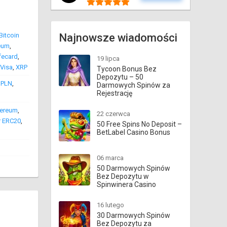
Bitcoin
Najnowsze wiadomości
eum
,
fecard
,
19 lipca
Visa
,
XRP
Tycoon Bonus Bez
Depozytu – 50
,
PLN
,
Darmowych Spinów za
Rejestrację
hereum
,
22 czerwca
r ERC20
,
50 Free Spins No Deposit –
BetLabel Casino Bonus
06 marca
50 Darmowych Spinów
Bez Depozytu w
Spinwinera Casino
16 lutego
30 Darmowych Spinów
Bez Depozytu za