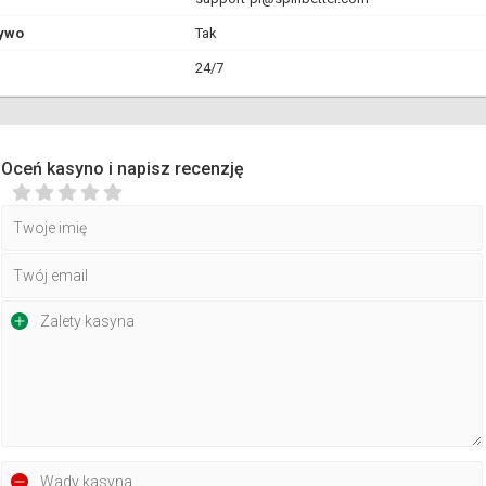
żywo
Tak
24/7
Oceń kasyno i napisz recenzję