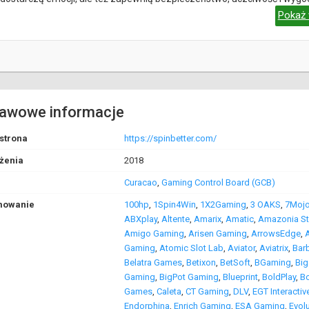
Pokaż
awowe informacje
 strona
https://spinbetter.com/
ożenia
2018
Curacao
,
Gaming Control Board (GCB)
mowanie
100hp
,
1Spin4Win
,
1X2Gaming
,
3 OAKS
,
7Moj
ABXplay
,
Altente
,
Amarix
,
Amatic
,
Amazonia St
Amigo Gaming
,
Arisen Gaming
,
ArrowsEdge
,
Gaming
,
Atomic Slot Lab
,
Aviator
,
Aviatrix
,
Bar
Belatra Games
,
Betixon
,
BetSoft
,
BGaming
,
Big
Gaming
,
BigPot Gaming
,
Blueprint
,
BoldPlay
,
B
Games
,
Caleta
,
CT Gaming
,
DLV
,
EGT Interactiv
Endorphina
,
Enrich Gaming
,
ESA Gaming
,
Evol