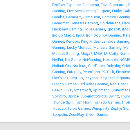
EvoPlay
,
Expanse
,
Fantasma
,
Fazi
,
Fbastards
,
F
Gaming
,
Five Men Gaming
,
Fugaso
,
Funky
,
Gal
Gambit
,
GameArt
,
GameBeat
,
GameVy
,
Gaming
Gamomat
,
Genesis Gaming
,
GoldenRace
,
Hab
Hacksaw Gaming
,
Holle Games
,
Igrosoft
,
iMo
Indigo Magic
,
Inout
,
Iron Dog
,
KA Gaming
,
Kal
Games
,
Kendoo
,
King Midas
,
Lambda Gaming
Gaming
,
Lucky Monaco
,
Mancala Gaming
,
Man
Mascot Gaming
,
Mega7
,
MGA
,
MrSlotty
,
Neme
NetEnt
,
NetGame
,
NetGaming
,
Nextspin
,
NGMG
Nolimit City
,
Nucleus
,
OneTouch
,
Onlyplay
,
Orbi
Gaming
,
Pateplay
,
PeterSons
,
PG Soft
,
Pixmove
Play'n GO
,
PlayHub
,
Playson
,
PlayStar
,
Pragmatic
Franco Games
,
Red Rake Gaming
,
Red Tiger 
Reevo
,
Rival
,
SmartSoft
,
Spinmatic
,
Spinomena
SpinOro
,
Spribe
,
SuperlottoSlots
,
Swintt
,
Thun
ThunderSpin
,
Tom Horn
,
Tornado Games
,
Tripl
TrueLab
,
Turbo Games
,
Winspinity
,
Zephyr Slot
Zeppelin
,
ZeusPlay
,
Zillion Games