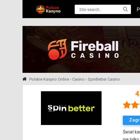
P
Polskie Kasyno Online
›
Casino
›
SpinBetter Casino
4
Zagr
Świat ka
nie tylk