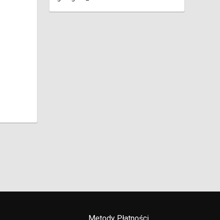
Metody Płatności