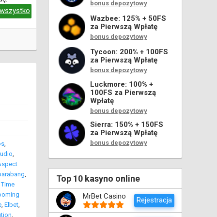
bonus depozytowy
 wszystko
Wazbee: 125% + 50FS
za Pierwszą Wpłatę
bonus depozytowy
Tycoon: 200% + 100FS
za Pierwszą Wpłatę
bonus depozytowy
Luckmore: 100% +
100FS za Pierwszą
Wpłatę
bonus depozytowy
Sierra: 150% + 150FS
za Pierwszą Wpłatę
bonus depozytowy
os
,
udio
,
Aspect
barabang
,
Top 10 kasyno online
 Time
ooming
MrBet Casino
Rejestracja
e
,
Elbet
,
ution
,