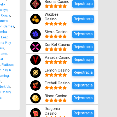
Brionis Casino
Rejestracja
elix
axsys
,
Wazbee
 Corps
,
Rejestracja
Casino
anero
,
on Games
,
Sierra Casino
amba
Rejestracja
,
Leap
na Play
,
XonBet Casino
Rejestracja
sis
,
ame
,
Vavada Casino
tal
Rejestracja
,
Platipus
,
Lemon Casino
 Play
,
R
Rejestracja
Gaming
,
l
,
Fireball Casino
Rejestracja
derkick
,
e Cherry
,
Bison Casino
s
,
Rejestracja
Dragonia
Rejestracja
Casino