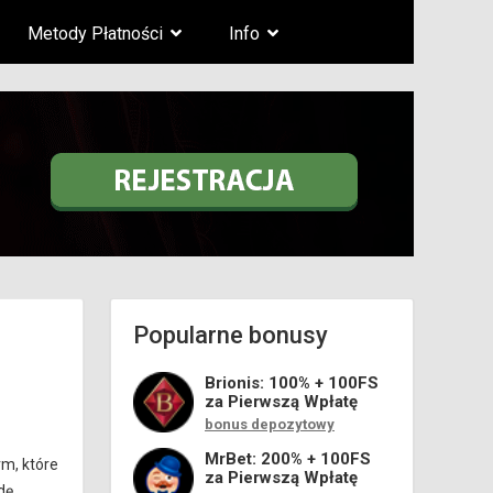
Metody Płatności
Info
Popularne bonusy
Brionis: 100% + 100FS
za Pierwszą Wpłatę
bonus depozytowy
MrBet: 200% + 100FS
rm, które
za Pierwszą Wpłatę
dę.