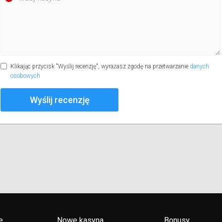
Klikając przycisk "Wyślij recenzję", wyrażasz zgodę na przetwarzanie
danych
osobowych
Wyślij recenzję
e
Nowe kasyna
Bonusy