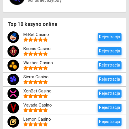
bonus depozytowy
Top 10 kasyno online
MrBet Casino
Rejestracja
Brionis Casino
Rejestracja
Wazbee Casino
Rejestracja
Sierra Casino
Rejestracja
XonBet Casino
Rejestracja
Vavada Casino
Rejestracja
Lemon Casino
Rejestracja