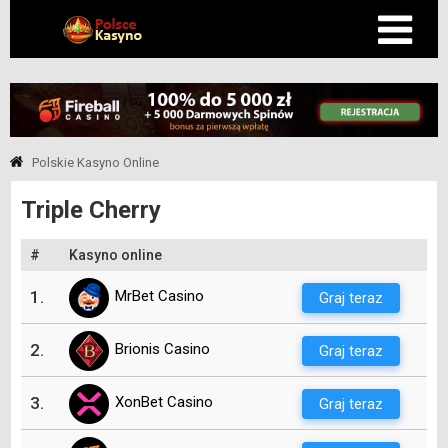
Polskie Kasyno Online
Triple Cherry
#
Kasyno online
1.
MrBet Casino
Graj teraz
2.
Brionis Casino
Graj teraz
3.
XonBet Casino
Graj teraz