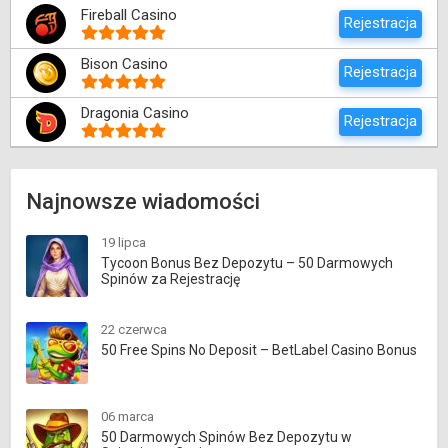
Fireball Casino
Rejestracja
Bison Casino
Rejestracja
Dragonia Casino
Rejestracja
Najnowsze wiadomości
19 lipca
Tycoon Bonus Bez Depozytu – 50 Darmowych
Spinów za Rejestrację
22 czerwca
50 Free Spins No Deposit – BetLabel Casino Bonus
06 marca
50 Darmowych Spinów Bez Depozytu w