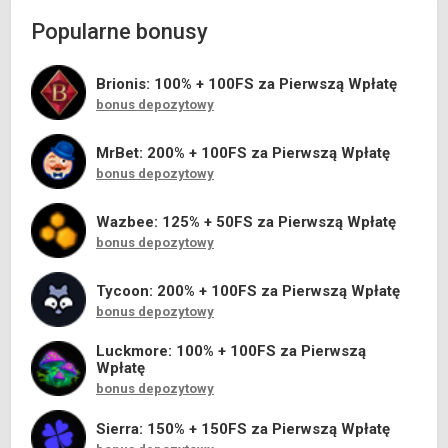
Popularne bonusy
Brionis: 100% + 100FS za Pierwszą Wpłatę
bonus depozytowy
MrBet: 200% + 100FS za Pierwszą Wpłatę
bonus depozytowy
Wazbee: 125% + 50FS za Pierwszą Wpłatę
bonus depozytowy
Tycoon: 200% + 100FS za Pierwszą Wpłatę
bonus depozytowy
Luckmore: 100% + 100FS za Pierwszą
Wpłatę
bonus depozytowy
Sierra: 150% + 150FS za Pierwszą Wpłatę