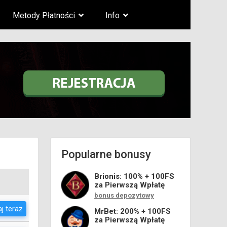
Metody Płatności
Info
Popularne bonusy
Brionis: 100% + 100FS
za Pierwszą Wpłatę
bonus depozytowy
j teraz
MrBet: 200% + 100FS
za Pierwszą Wpłatę