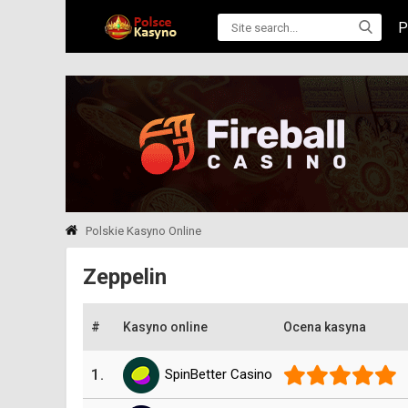
P
Polskie Kasyno Online
Zeppelin
#
Kasyno online
Ocena kasyna
1.
SpinBetter Casino