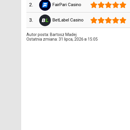
2.
FairPari Casino
3.
BetLabel Casino
Autor posta: Bartosz Madej
Ostatnia zmiana: 31 lipca, 2026 в 15:05