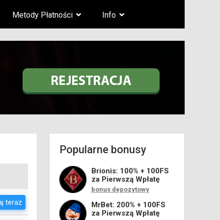
Metody Płatności
Info
Popularne bonusy
Brionis: 100% + 100FS
za Pierwszą Wpłatę
bonus depozytowy
j teraz
MrBet: 200% + 100FS
za Pierwszą Wpłatę