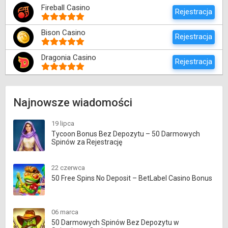
Fireball Casino
Rejestracja
Bison Casino
Rejestracja
Dragonia Casino
Rejestracja
Najnowsze wiadomości
19 lipca
Tycoon Bonus Bez Depozytu – 50 Darmowych
Spinów za Rejestrację
22 czerwca
50 Free Spins No Deposit – BetLabel Casino Bonus
06 marca
50 Darmowych Spinów Bez Depozytu w