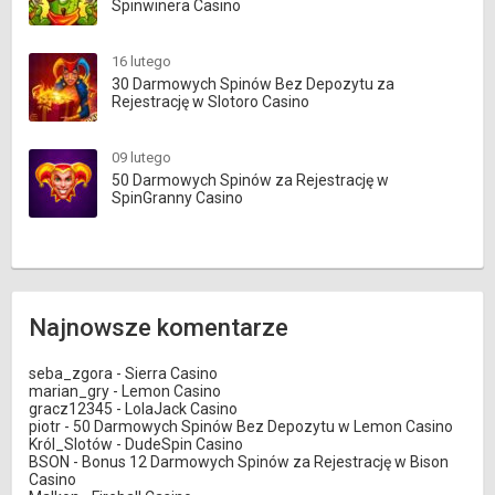
Spinwinera Casino
16 lutego
30 Darmowych Spinów Bez Depozytu za
Rejestrację w Slotoro Casino
09 lutego
50 Darmowych Spinów za Rejestrację w
SpinGranny Casino
Najnowsze komentarze
seba_zgora
-
Sierra Casino
marian_gry
-
Lemon Casino
gracz12345
-
LolaJack Casino
piotr
-
50 Darmowych Spinów Bez Depozytu w Lemon Casino
Król_Slotów
-
DudeSpin Casino
BSON
-
Bonus 12 Darmowych Spinów za Rejestrację w Bison
Casino