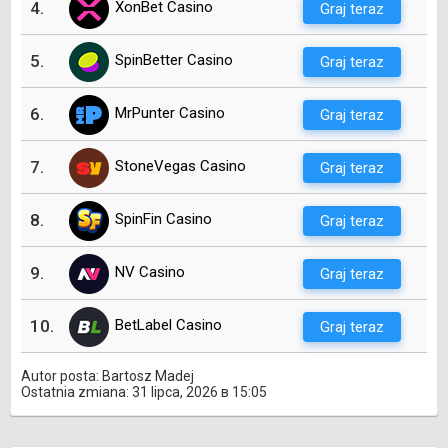
4.
XonBet Casino
Graj teraz
5.
SpinBetter Casino
Graj teraz
6.
MrPunter Casino
Graj teraz
7.
StoneVegas Casino
Graj teraz
8.
SpinFin Casino
Graj teraz
9.
NV Casino
Graj teraz
10.
BetLabel Casino
Graj teraz
Autor posta: Bartosz Madej
Ostatnia zmiana: 31 lipca, 2026 в 15:05