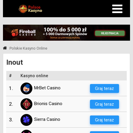
Polskie Kasyno Online
Inout
#
Kasyno online
1.
MrBet Casino
Graj teraz
2.
Brionis Casino
Graj teraz
3.
Sierra Casino
Graj teraz