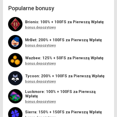
Popularne bonusy
Brionis: 100% + 100FS za Pierwszą Wpłatę
bonus depozytowy
MrBet: 200% + 100FS za Pierwszą Wpłatę
bonus depozytowy
Wazbee: 125% + 50FS za Pierwszą Wpłatę
bonus depozytowy
Tycoon: 200% + 100FS za Pierwszą Wpłatę
bonus depozytowy
Luckmore: 100% + 100FS za Pierwszą
Wpłatę
bonus depozytowy
Sierra: 150% + 150FS za Pierwszą Wpłatę