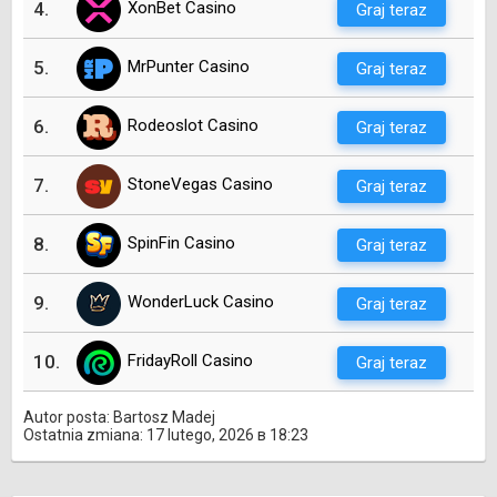
4.
XonBet Casino
Graj teraz
5.
MrPunter Casino
Graj teraz
6.
Rodeoslot Casino
Graj teraz
7.
StoneVegas Casino
Graj teraz
8.
SpinFin Casino
Graj teraz
9.
WonderLuck Casino
Graj teraz
10.
FridayRoll Casino
Graj teraz
Autor posta: Bartosz Madej
Ostatnia zmiana: 17 lutego, 2026 в 18:23