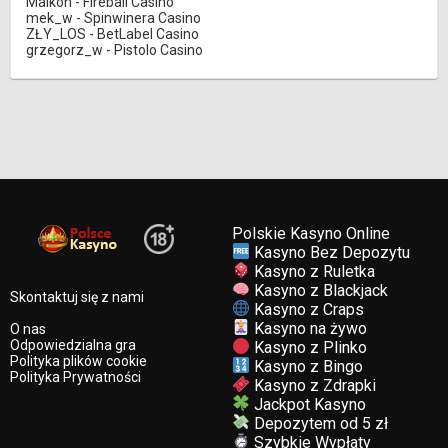
Malkon
-
Fireball Casino
mek_w
-
Spinwinera Casino
ZŁY_LOS
-
BetLabel Casino
grzegorz_w
-
Pistolo Casino
Polskie Kasyno Online
Kasyno Bez Depozytu
Kasyno z Ruletka
Kasyno z Blackjack
Skontaktuj się z nami
Kasyno z Craps
Kasyno na żywo
O nas
Odpowiedzialna gra
Kasyno z Plinko
Polityka plików cookie
Kasyno z Bingo
Polityka Prywatności
Kasyno z Zdrapki
Jackpot Kasyno
Depozytem od 5 zł
Szybkie Wypłaty