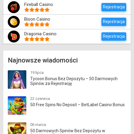
Fireball Casino
Rejestracja
Bison Casino
Rejestracja
Dragonia Casino
Rejestracja
Najnowsze wiadomości
19 lipca
Tycoon Bonus Bez Depozytu – 50 Darmowych
Spinów za Rejestrację
22 czerwca
50 Free Spins No Deposit – BetLabel Casino Bonus
06 marca
50 Darmowych Spinów Bez Depozytu w