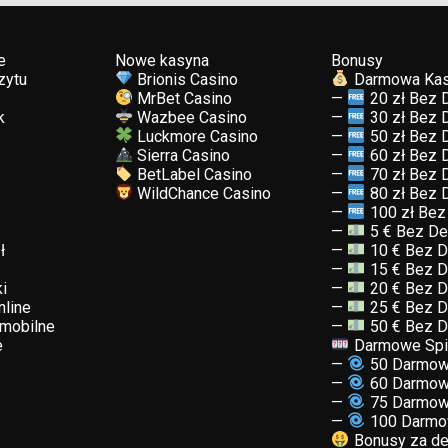
e
Nowe kasyna
Bonusy
zytu
Brionis Casino
Darmowa Kas
MrBet Casino
—
20 zł Bez 
k
Wazbee Casino
—
30 zł Bez 
Luckmore Casino
—
50 zł Bez 
Sierra Casino
—
60 zł Bez 
BetLabel Casino
—
70 zł Bez 
WildChance Casino
—
80 zł Bez 
—
100 zł Bez
—
5 € Bez De
ł
—
10 € Bez D
—
15 € Bez D
i
—
20 € Bez D
line
—
25 € Bez D
mobilne
—
50 € Bez D
e
Darmowe Spi
—
50 Darmow
—
60 Darmow
—
75 Darmow
—
100 Darmo
Bonusy za de