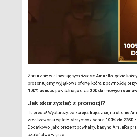
Zanurz się w ekscytującym świecie
AmunRa
, gdzie każd
prezentujemy wyjątkową ofertę, która z pewnością przyc
100% bonusu
powitalnego oraz
200 darmowych spinó
Jak skorzystać z promocji?
To proste! Wystarczy, że zarejestrujesz się na stronie
Am
zrealizowaniu wpłaty, otrzymasz bonus
100% do 2250 z
Dodatkowo, jako prezent powitalny,
kasyno AmunRa
prz
szaleństwo w grze.