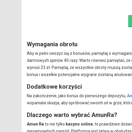
Wymagania obrotu
Aby w pełni cieszyć się z bonusów, pamiętaj o wymagani
darmowych spinów 40 razy. Warto również pamiętać, że
wynosi 23 zł. Pamiętaj, że wszystkie obroty muszą zost
bonus i wszelkie potencjalne wygrane zostaną anulowan
Dodatkowe korzyści
Na zakończenie, jako bonus do pierwszego depozytu,
Am
wspaniała okazja, aby spróbować swoich sił w grze, któ
Dlaczego warto wybrać AmunRa?
Amun Ra
to nie tylko
kasyno online
, to prawdziwe doświ
niesamowitych nagród. Platforma jest łatwa w obsłudze,