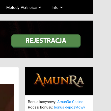
Metody Płatności
Info
Bonus kasynowy:
AmunRa Casino
Rodzaj bonusu:
bonus depozytowy