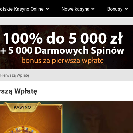
olskie Kasyno Online
Nowe kasyna
Bonusy
 Pierwszą Wpłatę
wszą Wpłatę