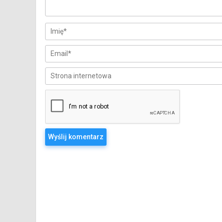
Wyślij komentarz