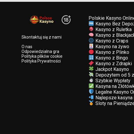
Polskie Kasyno Onlin
Kasyno Bez Depo
Kasyno z Ruletka
Kasyno z Blackjac
Skontaktuj się z nami
Kasyno z Craps
Kasyno na żywo
O nas
Odpowiedzialna gra
Kasyno z Plinko
Polityka plików cookie
Kasyno z Bingo
Polityka Prywatności
Kasyno z Zdrapki
Jackpot Kasyno
Depozytem od 5 z
Szybkie Wypłaty
Kasyna na Złótówk
Legalne Kasyno On
Najlepsze kasyna 
Sloty na Pieniądz