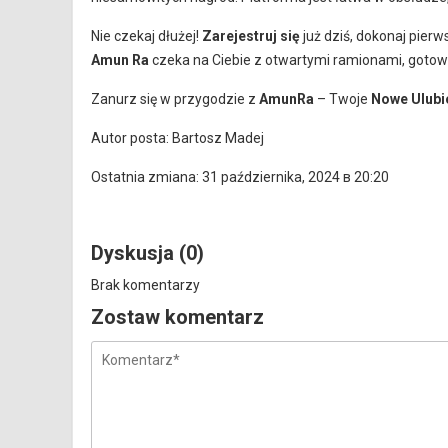
Nie czekaj dłużej!
Zarejestruj się
już dziś, dokonaj pier
Amun Ra
czeka na Ciebie z otwartymi ramionami, gotow
Zanurz się w przygodzie z
AmunRa
– Twoje
Nowe Ulubi
Autor posta: Bartosz Madej
Ostatnia zmiana: 31 października, 2024 в 20:20
Dyskusja (0)
Brak komentarzy
Zostaw komentarz