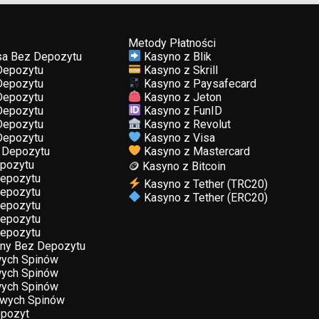
Metody Płatności
a Bez Depozytu
Kasyno z Blik
Depozytu
Kasyno z Skrill
Depozytu
Kasyno z Paysafecard
Depozytu
Kasyno z Jeton
Depozytu
Kasyno z FunID
Depozytu
Kasyno z Revolut
Depozytu
Kasyno z Visa
 Depozytu
Kasyno z Mastercard
pozytu
🪙 Kasyno z Bitcoin
epozytu
Kasyno z Tether (TRC20)
epozytu
Kasyno z Tether (ERC20)
epozytu
epozytu
epozytu
ny Bez Depozytu
ych Spinów
ych Spinów
ych Spinów
wych Spinów
pozyt