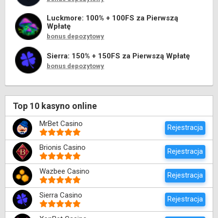
Luckmore: 100% + 100FS za Pierwszą
Wpłatę
bonus depozytowy
Sierra: 150% + 150FS za Pierwszą Wpłatę
bonus depozytowy
Top 10 kasyno online
MrBet Casino
Rejestracja
Brionis Casino
Rejestracja
Wazbee Casino
Rejestracja
Sierra Casino
Rejestracja