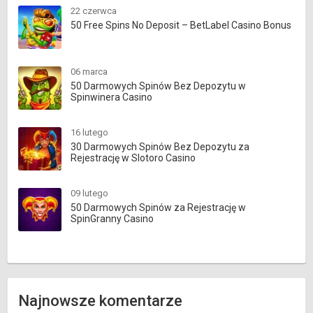
22 czerwca
50 Free Spins No Deposit – BetLabel Casino Bonus
06 marca
50 Darmowych Spinów Bez Depozytu w
Spinwinera Casino
16 lutego
30 Darmowych Spinów Bez Depozytu za
Rejestrację w Slotoro Casino
09 lutego
50 Darmowych Spinów za Rejestrację w
SpinGranny Casino
Najnowsze komentarze