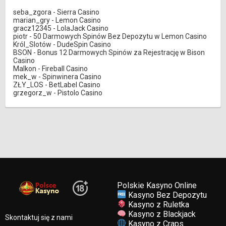
seba_zgora
-
Sierra Casino
marian_gry
-
Lemon Casino
gracz12345
-
LolaJack Casino
piotr
-
50 Darmowych Spinów Bez Depozytu w Lemon Casino
Król_Slotów
-
DudeSpin Casino
BSON
-
Bonus 12 Darmowych Spinów za Rejestrację w Bison
Casino
Malkon
-
Fireball Casino
mek_w
-
Spinwinera Casino
ZŁY_LOS
-
BetLabel Casino
grzegorz_w
-
Pistolo Casino
Polskie Kasyno Online
Kasyno Bez Depozytu
Kasyno z Ruletka
Kasyno z Blackjack
Skontaktuj się z nami
Kasyno z Craps