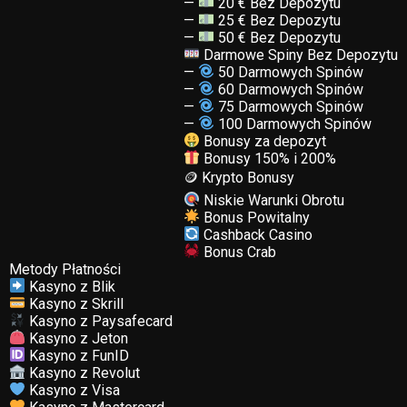
—
20 € Bez Depozytu
—
25 € Bez Depozytu
—
50 € Bez Depozytu
Darmowe Spiny Bez Depozytu
—
50 Darmowych Spinów
—
60 Darmowych Spinów
—
75 Darmowych Spinów
—
100 Darmowych Spinów
Bonusy za depozyt
Bonusy 150% i 200%
🪙 Krypto Bonusy
Niskie Warunki Obrotu
Bonus Powitalny
Cashback Casino
Bonus Crab
Metody Płatności
Kasyno z Blik
Kasyno z Skrill
Kasyno z Paysafecard
Kasyno z Jeton
Kasyno z FunID
Kasyno z Revolut
Kasyno z Visa