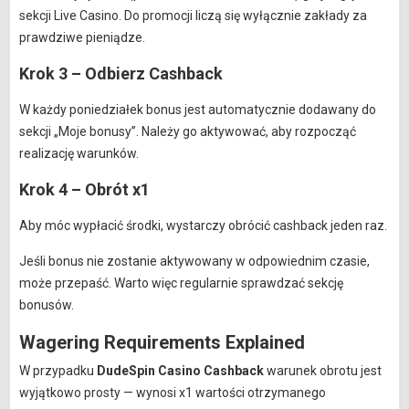
sekcji Live Casino. Do promocji liczą się wyłącznie zakłady za
prawdziwe pieniądze.
Krok 3 – Odbierz Cashback
W każdy poniedziałek bonus jest automatycznie dodawany do
sekcji „Moje bonusy”. Należy go aktywować, aby rozpocząć
realizację warunków.
Krok 4 – Obrót x1
Aby móc wypłacić środki, wystarczy obrócić cashback jeden raz.
Jeśli bonus nie zostanie aktywowany w odpowiednim czasie,
może przepaść. Warto więc regularnie sprawdzać sekcję
bonusów.
Wagering Requirements Explained
W przypadku
DudeSpin Casino Cashback
warunek obrotu jest
wyjątkowo prosty — wynosi x1 wartości otrzymanego