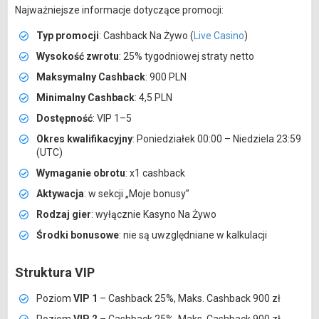
Najważniejsze informacje dotyczące promocji:
Typ promocji
: Cashback Na Żywo (
Live Casino
)
Wysokość zwrotu
: 25% tygodniowej straty netto
Maksymalny Cashback
: 900 PLN
Minimalny Cashback
: 4,5 PLN
Dostępność
: VIP 1–5
Okres kwalifikacyjny
: Poniedziałek 00:00 – Niedziela 23:59
(UTC)
Wymaganie obrotu
: x1 cashback
Aktywacja
: w sekcji „Moje bonusy”
Rodzaj gier
: wyłącznie Kasyno Na Żywo
Środki bonusowe
: nie są uwzględniane w kalkulacji
Struktura VIP
Poziom
VIP 1
– Cashback 25%, Maks. Cashback 900 zł
Poziom
VIP 2
– Cashback 25%, Maks. Cashback 900 zł