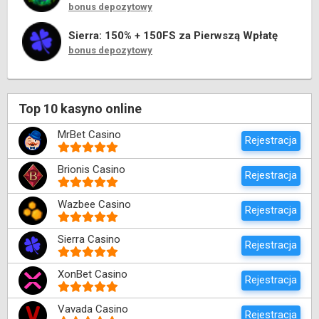
bonus depozytowy
Sierra: 150% + 150FS za Pierwszą Wpłatę
bonus depozytowy
Top 10 kasyno online
MrBet Casino
Rejestracja
Brionis Casino
Rejestracja
Wazbee Casino
Rejestracja
Sierra Casino
Rejestracja
XonBet Casino
Rejestracja
Vavada Casino
Rejestracja