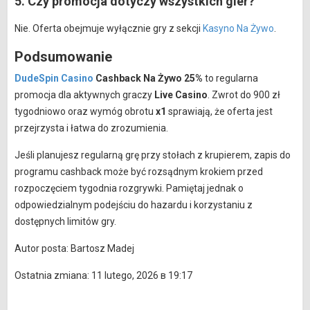
5. Czy promocja dotyczy wszystkich gier?
Nie. Oferta obejmuje wyłącznie gry z sekcji
Kasyno Na Żywo
.
Podsumowanie
DudeSpin Casino
Cashback Na Żywo 25%
to regularna
promocja dla aktywnych graczy
Live Casino
. Zwrot do 900 zł
tygodniowo oraz wymóg obrotu
x1
sprawiają, że oferta jest
przejrzysta i łatwa do zrozumienia.
Jeśli planujesz regularną grę przy stołach z krupierem, zapis do
programu cashback może być rozsądnym krokiem przed
rozpoczęciem tygodnia rozgrywki. Pamiętaj jednak o
odpowiedzialnym podejściu do hazardu i korzystaniu z
dostępnych limitów gry.
Autor posta: Bartosz Madej
Ostatnia zmiana: 11 lutego, 2026 в 19:17