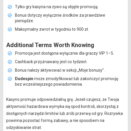
Tylko gry kasyna na żywo są objęte promocją.
Bonus dotyczy wyłącznie środków za prawdziwe
pieniądze.
Maksymalny zwrot w tygodniu to 900 zł.
Additional Terms Worth Knowing
Promocja jest dostępna wyłącznie dla graczy VIP 1–5.
Cashback przyznawany jest co tydzień.
Bonus należy aktywować w sekcji „Moje bonusy”.
Dudespin
może zmodyfikować lub zakończyć promocję
bez wcześniejszego powiadomienia.
Kasyno promuje odpowiedzialną grę. Jeżeli czujesz, że Twoja
aktywność hazardowa wymyka się spod kontroli, skorzystaj z
dostępnych narzędzi limitów lub zrób przerwę od gry. Rozrywka
powinna pozostać formą zabawy, a nie sposobem na
odzyskiwanie strat.