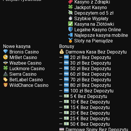
Kasyno z Zdrapki
Jackpot Kasyno
Depozytem od 5 zł
Szybkie Wypłaty
Kasyna na Złótówki
Legalne Kasyno Online
Najlepsze kasyna mobilne
Sloty na Pieniądze
Nowe kasyna
Bonusy
Brionis Casino
Darmowa Kasa Bez Depozytu
MrBet Casino
—
20 zł Bez Depozytu
Wazbee Casino
—
30 zł Bez Depozytu
Luckmore Casino
—
50 zł Bez Depozytu
Sierra Casino
—
60 zł Bez Depozytu
BetLabel Casino
—
70 zł Bez Depozytu
WildChance Casino
—
80 zł Bez Depozytu
—
100 zł Bez Depozytu
—
5 € Bez Depozytu
—
10 € Bez Depozytu
—
15 € Bez Depozytu
—
20 € Bez Depozytu
—
25 € Bez Depozytu
—
50 € Bez Depozytu
Darmowe Spiny Bez Depozytu