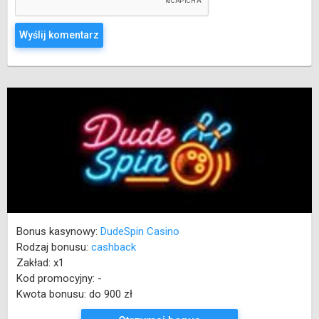
Wyślij komentarz
Bonus kasynowy:
DudeSpin Casino
Rodzaj bonusu:
cashback
Zakład: x1
Kod promocyjny: -
Kwota bonusu: do 900 zł