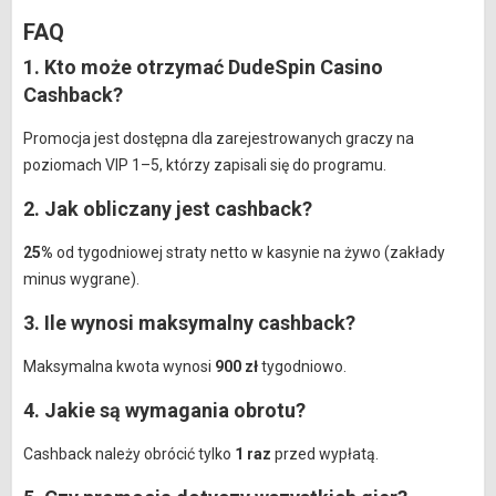
FAQ
1. Kto może otrzymać DudeSpin Casino
Cashback?
Promocja jest dostępna dla zarejestrowanych graczy na
poziomach VIP 1–5, którzy zapisali się do programu.
2. Jak obliczany jest cashback?
25%
od tygodniowej straty netto w kasynie na żywo (zakłady
minus wygrane).
3. Ile wynosi maksymalny cashback?
Maksymalna kwota wynosi
900 zł
tygodniowo.
4. Jakie są wymagania obrotu?
Cashback należy obrócić tylko
1 raz
przed wypłatą.