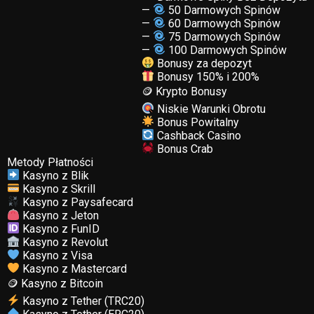
—
50 Darmowych Spinów
—
60 Darmowych Spinów
—
75 Darmowych Spinów
—
100 Darmowych Spinów
Bonusy za depozyt
Bonusy 150% i 200%
🪙 Krypto Bonusy
Niskie Warunki Obrotu
Bonus Powitalny
Cashback Casino
Bonus Crab
Metody Płatności
Kasyno z Blik
Kasyno z Skrill
Kasyno z Paysafecard
Kasyno z Jeton
Kasyno z FunID
Kasyno z Revolut
Kasyno z Visa
Kasyno z Mastercard
🪙 Kasyno z Bitcoin
Kasyno z Tether (TRC20)