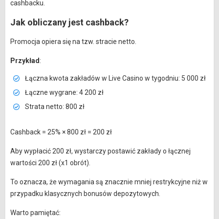
cashbacku.
Jak obliczany jest cashback?
Promocja opiera się na tzw. stracie netto.
Przykład
:
Łączna kwota zakładów w Live Casino w tygodniu: 5 000 zł
Łączne wygrane: 4 200 zł
Strata netto: 800 zł
Cashback = 25% × 800 zł = 200 zł
Aby wypłacić 200 zł, wystarczy postawić zakłady o łącznej
wartości 200 zł (x1 obrót).
To oznacza, że wymagania są znacznie mniej restrykcyjne niż w
przypadku klasycznych bonusów depozytowych.
Warto pamiętać: