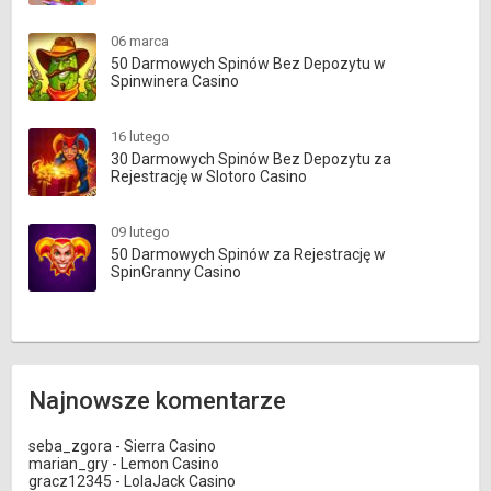
06 marca
50 Darmowych Spinów Bez Depozytu w
Spinwinera Casino
16 lutego
30 Darmowych Spinów Bez Depozytu za
Rejestrację w Slotoro Casino
09 lutego
50 Darmowych Spinów za Rejestrację w
SpinGranny Casino
Najnowsze komentarze
seba_zgora
-
Sierra Casino
marian_gry
-
Lemon Casino
gracz12345
-
LolaJack Casino