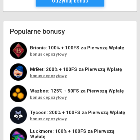
Otrzymaj bonus
Popularne bonusy
Brionis: 100% + 100FS za Pierwszą Wpłatę
bonus depozytowy
MrBet: 200% + 100FS za Pierwszą Wpłatę
bonus depozytowy
Wazbee: 125% + 50FS za Pierwszą Wpłatę
bonus depozytowy
Tycoon: 200% + 100FS za Pierwszą Wpłatę
bonus depozytowy
Luckmore: 100% + 100FS za Pierwszą
Wpłatę