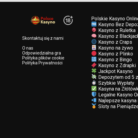
Polskie Kasyno Onlin
Kasyno Bez Depo
Kasyno z Ruletka
Kasyno z Blackjac
Skontaktuj się z nami
Kasyno z Craps
Kasyno na żywo
O nas
Odpowiedzialna gra
Kasyno z Plinko
Polityka plików cookie
Kasyno z Bingo
Polityka Prywatności
Kasyno z Zdrapki
Jackpot Kasyno
Depozytem od 5 z
Szybkie Wypłaty
Kasyna na Złótówk
Legalne Kasyno On
Najlepsze kasyna 
Sloty na Pieniądz