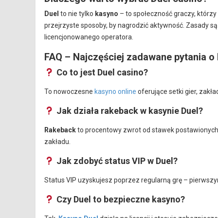
Duel
to nie tylko
kasyno
– to społeczność graczy, którzy 
przejrzyste sposoby, by nagrodzić aktywność. Zasady s
licencjonowanego operatora.
FAQ – Najczęściej zadawane pytania o 
Co to jest Duel casino?
To nowoczesne
kasyno online
oferujące setki gier, zak
Jak działa rakeback w kasynie Duel?
Rakeback
to procentowy zwrot od stawek postawionych
zakładu.
Jak zdobyć status VIP w Duel?
Status VIP uzyskujesz poprzez regularną grę – pierwsz
Czy Duel to bezpieczne kasyno?