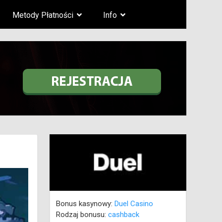
Metody Płatności
Info
Bonus kasynowy:
Duel Casino
Rodzaj bonusu:
cashback