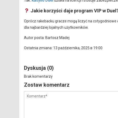
Tak.
Kasyno Duel
działa na licencji i stosuje zabezpiecz
Jakie korzyści daje program VIP w Duel
Oprócz rakebacku gracze mogą liczyć na cotygodniowe d
dla najbardziej lojalnych użytkowników.
Autor posta: Bartosz Madej
Ostatnia zmiana: 13 października, 2025 в 19:00
Dyskusja (0)
Brak komentarzy
Zostaw komentarz