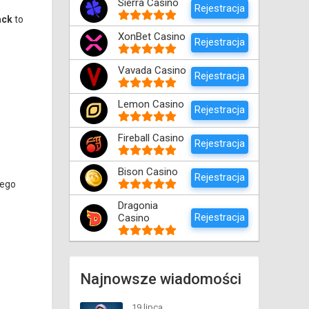
Sierra Casino
Rejestracja
ack
to
XonBet Casino
Rejestracja
Vavada Casino
Rejestracja
Lemon Casino
Rejestracja
Fireball Casino
Rejestracja
Bison Casino
Rejestracja
dego
Dragonia
Rejestracja
Casino
Najnowsze wiadomości
19 lipca