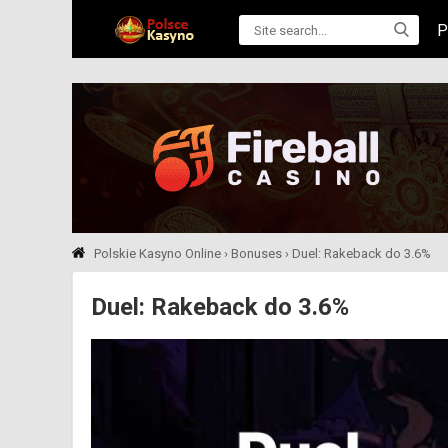
P
Polskie Kasyno Online
›
Bonuses
›
Duel: Rakeback do 3.6%
Duel: Rakeback do 3.6%