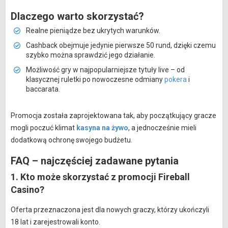
Dlaczego warto skorzystać?
Realne pieniądze bez ukrytych warunków.
Cashback obejmuje jedynie pierwsze 50 rund, dzięki czemu
szybko można sprawdzić jego działanie.
Możliwość gry w najpopularniejsze tytuły live – od
klasycznej ruletki po nowoczesne odmiany
pokera
i
baccarata.
Promocja została zaprojektowana tak, aby początkujący gracze
mogli poczuć klimat
kasyna na żywo
, a jednocześnie mieli
dodatkową ochronę swojego budżetu.
FAQ – najczęściej zadawane pytania
1. Kto może skorzystać z promocji Fireball
Casino?
Oferta przeznaczona jest dla nowych graczy, którzy ukończyli
18 lat i zarejestrowali konto.