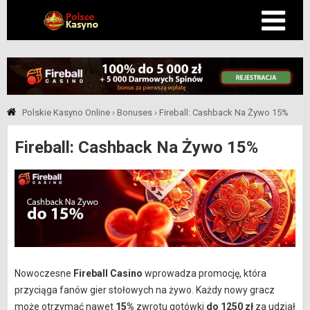
Polskie Kasyno Online
›
Bonuses
›
Fireball: Cashback Na Żywo 15%
Fireball: Cashback Na Żywo 15%
Nowoczesne
Fireball Casino
wprowadza promocję, która
przyciąga fanów gier stołowych na żywo. Każdy nowy gracz
może otrzymać nawet
15%
zwrotu gotówki
do 1250 zł
za udział