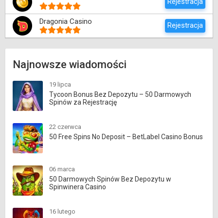
Rejestracja
Dragonia Casino
Rejestracja
Najnowsze wiadomości
19 lipca
Tycoon Bonus Bez Depozytu – 50 Darmowych
Spinów za Rejestrację
22 czerwca
50 Free Spins No Deposit – BetLabel Casino Bonus
06 marca
50 Darmowych Spinów Bez Depozytu w
Spinwinera Casino
16 lutego