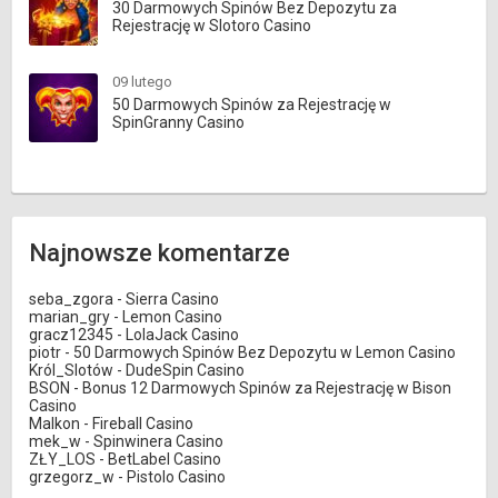
30 Darmowych Spinów Bez Depozytu za
Rejestrację w Slotoro Casino
09 lutego
50 Darmowych Spinów za Rejestrację w
SpinGranny Casino
Najnowsze komentarze
seba_zgora
-
Sierra Casino
marian_gry
-
Lemon Casino
gracz12345
-
LolaJack Casino
piotr
-
50 Darmowych Spinów Bez Depozytu w Lemon Casino
Król_Slotów
-
DudeSpin Casino
BSON
-
Bonus 12 Darmowych Spinów za Rejestrację w Bison
Casino
Malkon
-
Fireball Casino
mek_w
-
Spinwinera Casino
ZŁY_LOS
-
BetLabel Casino
grzegorz_w
-
Pistolo Casino