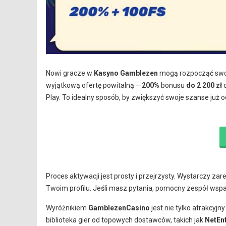
Nowi gracze w
Kasyno Gamblezen
mogą rozpocząć swo
wyjątkową ofertę powitalną –
200%
bonusu
do 2 200 zł
Play. To idealny sposób, by zwiększyć swoje szanse już o
Proces aktywacji jest prosty i przejrzysty. Wystarczy z
Twoim profilu. Jeśli masz pytania, pomocny zespół wspa
Wyróżnikiem
GamblezenCasino
jest nie tylko atrakcyj
biblioteka gier od topowych dostawców, takich jak
NetEn