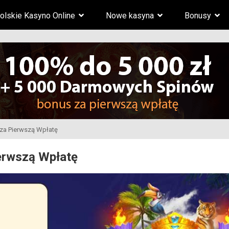
olskie Kasyno Online
Nowe kasyna
Bonusy
za Pierwszą Wpłatę
erwszą Wpłatę