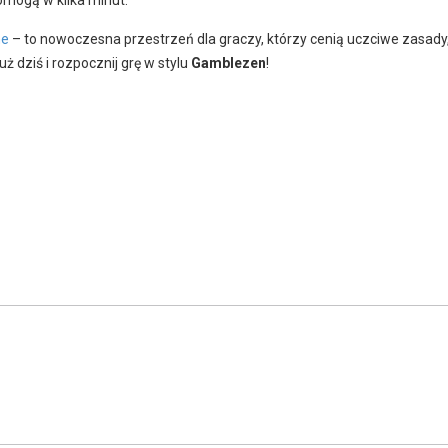
ne
– to nowoczesna przestrzeń dla graczy, którzy cenią uczciwe zasady
uż dziś i rozpocznij grę w stylu
Gamblezen
!