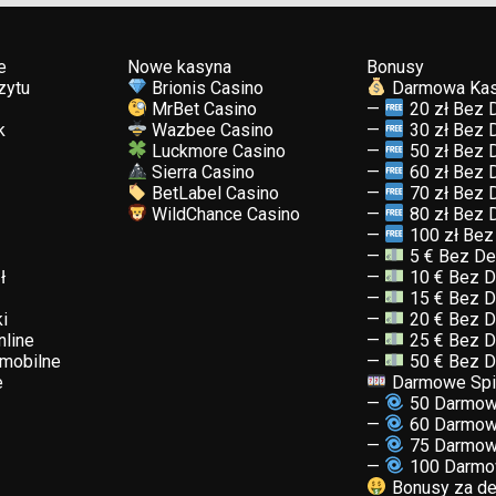
e
Nowe kasyna
Bonusy
zytu
Brionis Casino
Darmowa Kas
MrBet Casino
—
20 zł Bez 
k
Wazbee Casino
—
30 zł Bez 
Luckmore Casino
—
50 zł Bez 
Sierra Casino
—
60 zł Bez 
BetLabel Casino
—
70 zł Bez 
WildChance Casino
—
80 zł Bez 
—
100 zł Bez
—
5 € Bez De
ł
—
10 € Bez D
—
15 € Bez D
i
—
20 € Bez D
line
—
25 € Bez D
mobilne
—
50 € Bez D
e
Darmowe Spi
—
50 Darmow
—
60 Darmow
—
75 Darmow
—
100 Darmo
Bonusy za de