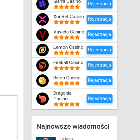
Sierra Casino
Rejestracja
,
XonBet Casino
Rejestracja
Vavada Casino
Rejestracja
Lemon Casino
Rejestracja
Fireball Casino
Rejestracja
Bison Casino
Rejestracja
Dragonia
Rejestracja
Casino
Najnowsze wiadomości
19 lipca