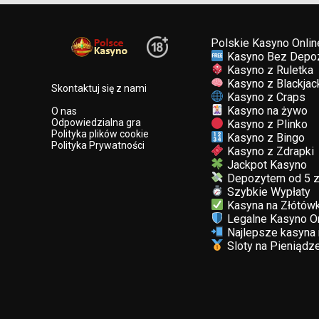
Polskie Kasyno Onlin
Kasyno Bez Depo
Kasyno z Ruletka
Kasyno z Blackjac
Skontaktuj się z nami
Kasyno z Craps
Kasyno na żywo
O nas
Odpowiedzialna gra
Kasyno z Plinko
Polityka plików cookie
Kasyno z Bingo
Polityka Prywatności
Kasyno z Zdrapki
Jackpot Kasyno
Depozytem od 5 z
Szybkie Wypłaty
Kasyna na Złótówk
Legalne Kasyno On
Najlepsze kasyna 
Sloty na Pieniądz