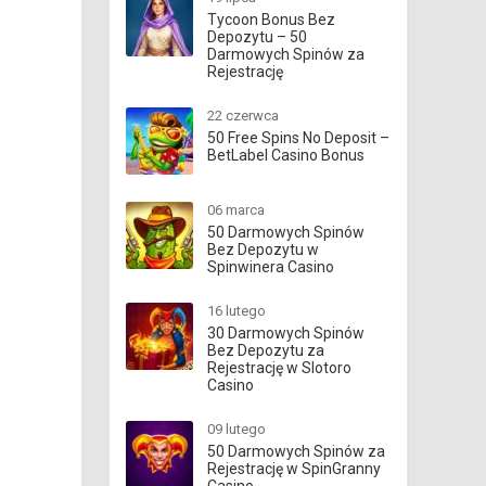
Tycoon Bonus Bez
Depozytu – 50
Darmowych Spinów za
Rejestrację
22 czerwca
50 Free Spins No Deposit –
BetLabel Casino Bonus
06 marca
50 Darmowych Spinów
Bez Depozytu w
Spinwinera Casino
16 lutego
30 Darmowych Spinów
Bez Depozytu za
Rejestrację w Slotoro
Casino
09 lutego
50 Darmowych Spinów za
Rejestrację w SpinGranny
Casino