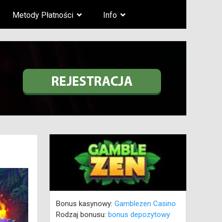
Metody Płatności
Info
Bonus kasynowy:
Gamblezen Casino
Rodzaj bonusu:
bonus depozytowy