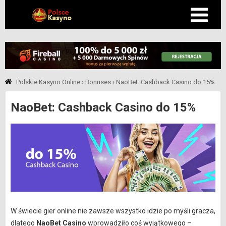
Polskie Kasyno Online
›
Bonuses
›
NaoBet: Cashback Casino do 15%
NaoBet: Cashback Casino do 15%
W świecie gier online nie zawsze wszystko idzie po myśli gracza,
dlatego
NaoBet Casino
wprowadziło coś wyjątkowego –