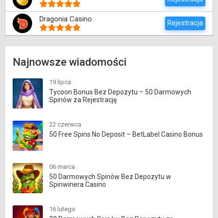
Dragonia Casino
Rejestracja
Najnowsze wiadomości
19 lipca
Tycoon Bonus Bez Depozytu – 50 Darmowych
Spinów za Rejestrację
22 czerwca
50 Free Spins No Deposit – BetLabel Casino Bonus
06 marca
50 Darmowych Spinów Bez Depozytu w
Spinwinera Casino
16 lutego