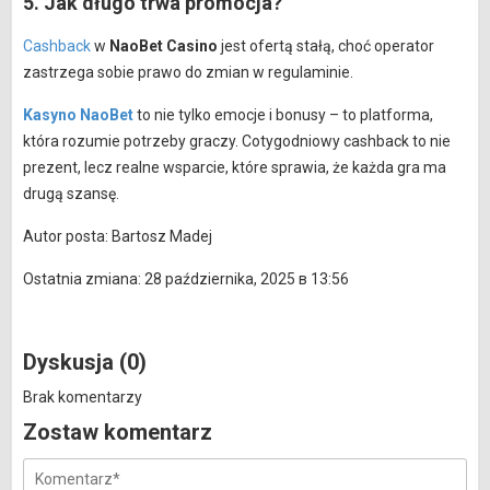
5. Jak długo trwa promocja?
Cashback
w
NaoBet Casino
jest ofertą stałą, choć operator
zastrzega sobie prawo do zmian w regulaminie.
Kasyno NaoBet
to nie tylko emocje i bonusy – to platforma,
która rozumie potrzeby graczy. Cotygodniowy cashback to nie
prezent, lecz realne wsparcie, które sprawia, że każda gra ma
drugą szansę.
Autor posta: Bartosz Madej
Ostatnia zmiana: 28 października, 2025 в 13:56
Dyskusja (0)
Brak komentarzy
Zostaw komentarz