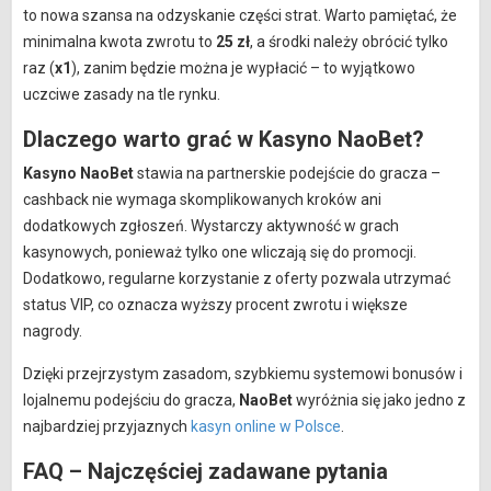
to nowa szansa na odzyskanie części strat. Warto pamiętać, że
minimalna kwota zwrotu to
25 zł
, a środki należy obrócić tylko
raz (
x1
), zanim będzie można je wypłacić – to wyjątkowo
uczciwe zasady na tle rynku.
Dlaczego warto grać w Kasyno NaoBet?
Kasyno NaoBet
stawia na partnerskie podejście do gracza –
cashback nie wymaga skomplikowanych kroków ani
dodatkowych zgłoszeń. Wystarczy aktywność w grach
kasynowych, ponieważ tylko one wliczają się do promocji.
Dodatkowo, regularne korzystanie z oferty pozwala utrzymać
status VIP, co oznacza wyższy procent zwrotu i większe
nagrody.
Dzięki przejrzystym zasadom, szybkiemu systemowi bonusów i
lojalnemu podejściu do gracza,
NaoBet
wyróżnia się jako jedno z
najbardziej przyjaznych
kasyn online w Polsce
.
FAQ – Najczęściej zadawane pytania