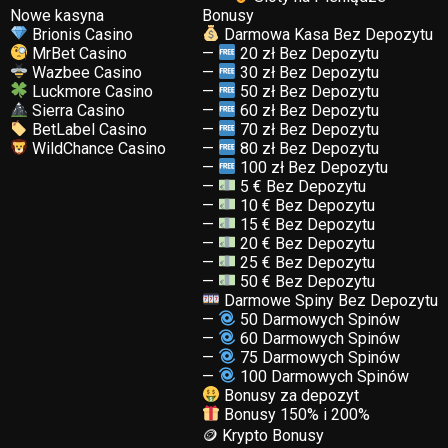
Nowe kasyna
Bonusy
Brionis Casino
Darmowa Kasa Bez Depozytu
MrBet Casino
—
20 zł Bez Depozytu
Wazbee Casino
—
30 zł Bez Depozytu
Luckmore Casino
—
50 zł Bez Depozytu
Sierra Casino
—
60 zł Bez Depozytu
BetLabel Casino
—
70 zł Bez Depozytu
WildChance Casino
—
80 zł Bez Depozytu
—
100 zł Bez Depozytu
—
5 € Bez Depozytu
—
10 € Bez Depozytu
—
15 € Bez Depozytu
—
20 € Bez Depozytu
—
25 € Bez Depozytu
—
50 € Bez Depozytu
Darmowe Spiny Bez Depozytu
—
50 Darmowych Spinów
—
60 Darmowych Spinów
—
75 Darmowych Spinów
—
100 Darmowych Spinów
Bonusy za depozyt
Bonusy 150% i 200%
🪙 Krypto Bonusy