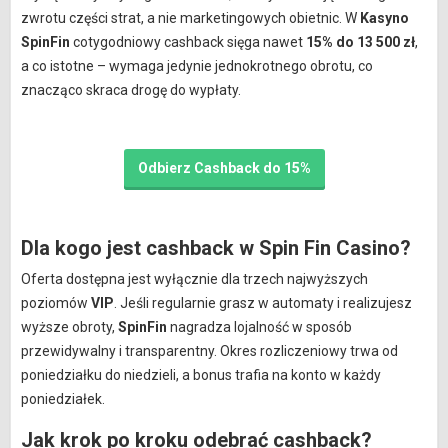
zwrotu części strat, a nie marketingowych obietnic. W
Kasyno
SpinFin
cotygodniowy cashback sięga nawet
15% do 13 500 zł
,
a co istotne – wymaga jedynie jednokrotnego obrotu, co
znacząco skraca drogę do wypłaty.
Odbierz
Cashback do 15%
Dla kogo jest cashback w Spin Fin Casino?
Oferta dostępna jest wyłącznie dla trzech najwyższych
poziomów
VIP
. Jeśli regularnie grasz w automaty i realizujesz
wyższe obroty,
SpinFin
nagradza lojalność w sposób
przewidywalny i transparentny. Okres rozliczeniowy trwa od
poniedziałku do niedzieli, a bonus trafia na konto w każdy
poniedziałek.
Jak krok po kroku odebrać cashback?