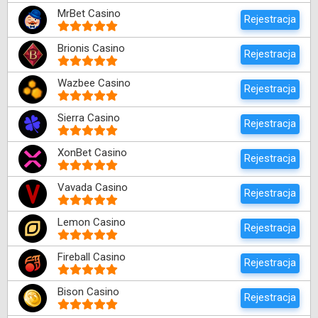
MrBet Casino
Rejestracja
Brionis Casino
Rejestracja
Wazbee Casino
Rejestracja
Sierra Casino
Rejestracja
XonBet Casino
Rejestracja
Vavada Casino
Rejestracja
Lemon Casino
Rejestracja
Fireball Casino
Rejestracja
Bison Casino
Rejestracja