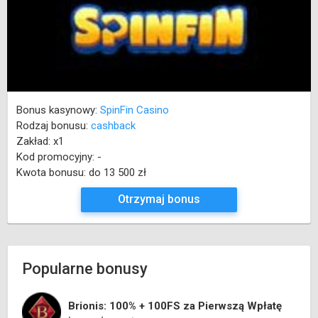
Bonus kasynowy:
SpinFin Casino
Rodzaj bonusu:
cashback
Zakład: x1
Kod promocyjny: -
Kwota bonusu: do 13 500 zł
Otrzymaj bonus
Popularne bonusy
Brionis: 100% + 100FS za Pierwszą Wpłatę