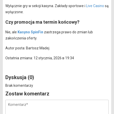
Wyłącznie gry w sekcji kasyna. Zakłady sportowe i
Live Casino
są
wyłączone.
Czy promocja ma termin końcowy?
Nie, ale
Kasyno SpinFin
zastrzega prawo do zmian lub
zakończenia oferty.
Autor posta: Bartosz Madej
Ostatnia zmiana: 12 stycznia, 2026 в 19:34
Dyskusja (0)
Brak komentarzy
Zostaw komentarz