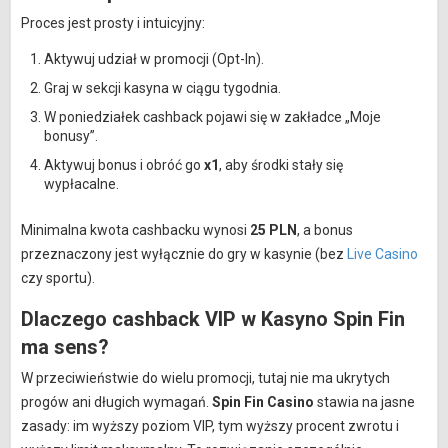
Proces jest prosty i intuicyjny:
Aktywuj udział w promocji (Opt-In).
Graj w sekcji kasyna w ciągu tygodnia.
W poniedziałek cashback pojawi się w zakładce „Moje
bonusy”.
Aktywuj bonus i obróć go
x1
, aby środki stały się
wypłacalne.
Minimalna kwota cashbacku wynosi
25 PLN
, a bonus
przeznaczony jest wyłącznie do gry w kasynie (bez
Live Casino
czy sportu).
Dlaczego cashback VIP w Kasyno Spin Fin
ma sens?
W przeciwieństwie do wielu promocji, tutaj nie ma ukrytych
progów ani długich wymagań.
Spin Fin Casino
stawia na jasne
zasady: im wyższy poziom VIP, tym wyższy procent zwrotu i