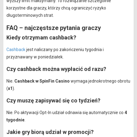
wyższy limit maksymalny. To rozwiązanie szczególnie
korzystne dla graczy, którzy chcą ograniczyć ryzyko
długoterminowych strat.
FAQ – najczęstsze pytania graczy
Kiedy otrzymam cashback?
Cashback
jest naliczany po zakończeniu tygodnia i
przyznawany w poniedziałek.
Czy cashback można wypłacić od razu?
Nie.
Cashback w SpinFin Casino
wymaga jednokrotnego obrotu
(
x1
).
Czy muszę zapisywać się co tydzień?
Nie. Po aktywacji Opt-In udział odnawia się automatycznie co
4
tygodnie
.
Jakie gry biorą udział w promocji?