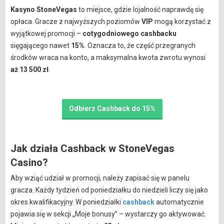
Kasyno StoneVegas
to miejsce, gdzie lojalność naprawdę się
opłaca. Gracze z najwyższych poziomów
VIP
mogą korzystać z
wyjątkowej promocji –
cotygodniowego cashbacku
sięgającego nawet
15%
. Oznacza to, że część przegranych
środków wraca na konto, a maksymalna kwota zwrotu wynosi
aż 13 500 zł
.
Odbierz
Cashback do 15%
Jak działa Cashback w StoneVegas
Casino?
Aby wziąć udział w promocji, należy zapisać się w panelu
gracza. Każdy tydzień od poniedziałku do niedzieli liczy się jako
okres kwalifikacyjny. W poniedziałki
cashback
automatycznie
pojawia się w sekcji „Moje bonusy” – wystarczy go aktywować.