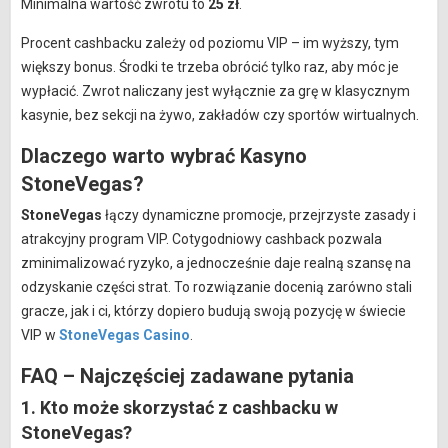
Minimalna wartość zwrotu to
25 zł
.
Procent cashbacku zależy od poziomu VIP – im wyższy, tym
większy bonus. Środki te trzeba obrócić tylko raz, aby móc je
wypłacić. Zwrot naliczany jest wyłącznie za grę w klasycznym
kasynie, bez sekcji na żywo, zakładów czy sportów wirtualnych.
Dlaczego warto wybrać Kasyno
StoneVegas?
StoneVegas
łączy dynamiczne promocje, przejrzyste zasady i
atrakcyjny program VIP. Cotygodniowy cashback pozwala
zminimalizować ryzyko, a jednocześnie daje realną szansę na
odzyskanie części strat. To rozwiązanie docenią zarówno stali
gracze, jak i ci, którzy dopiero budują swoją pozycję w świecie
VIP w
StoneVegas Casino
.
FAQ – Najczęściej zadawane pytania
1. Kto może skorzystać z cashbacku w
StoneVegas?