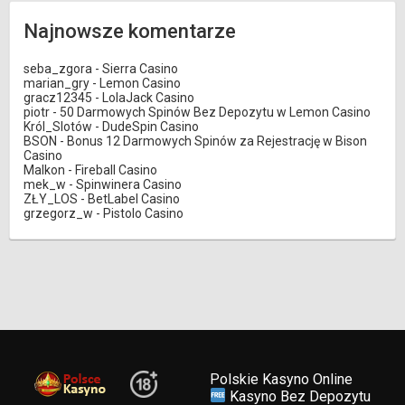
Najnowsze komentarze
seba_zgora
-
Sierra Casino
marian_gry
-
Lemon Casino
gracz12345
-
LolaJack Casino
piotr
-
50 Darmowych Spinów Bez Depozytu w Lemon Casino
Król_Slotów
-
DudeSpin Casino
BSON
-
Bonus 12 Darmowych Spinów za Rejestrację w Bison
Casino
Malkon
-
Fireball Casino
mek_w
-
Spinwinera Casino
ZŁY_LOS
-
BetLabel Casino
grzegorz_w
-
Pistolo Casino
Polskie Kasyno Online
Kasyno Bez Depozytu