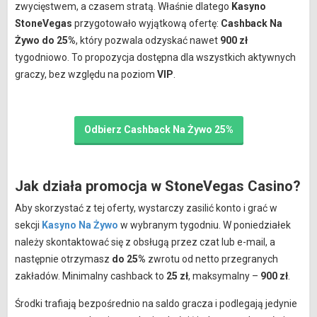
zwycięstwem, a czasem stratą. Właśnie dlatego
Kasyno
StoneVegas
przygotowało wyjątkową ofertę:
Cashback Na
Żywo do 25%
, który pozwala odzyskać nawet
900 zł
tygodniowo. To propozycja dostępna dla wszystkich aktywnych
graczy, bez względu na poziom
VIP
.
Odbierz
Cashback Na Żywo 25%
Jak działa promocja w StoneVegas Casino?
Aby skorzystać z tej oferty, wystarczy zasilić konto i grać w
sekcji
Kasyno Na Żywo
w wybranym tygodniu. W poniedziałek
należy skontaktować się z obsługą przez czat lub e-mail, a
następnie otrzymasz
do 25%
zwrotu od netto przegranych
zakładów. Minimalny cashback to
25 zł
, maksymalny –
900 zł
.
Środki trafiają bezpośrednio na saldo gracza i podlegają jedynie