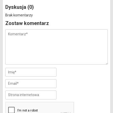
Dyskusja (0)
Brak komentarzy
Zostaw komentarz