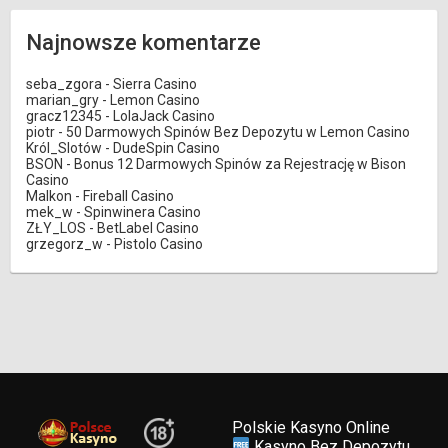
Najnowsze komentarze
seba_zgora
-
Sierra Casino
marian_gry
-
Lemon Casino
gracz12345
-
LolaJack Casino
piotr
-
50 Darmowych Spinów Bez Depozytu w Lemon Casino
Król_Slotów
-
DudeSpin Casino
BSON
-
Bonus 12 Darmowych Spinów za Rejestrację w Bison
Casino
Malkon
-
Fireball Casino
mek_w
-
Spinwinera Casino
ZŁY_LOS
-
BetLabel Casino
grzegorz_w
-
Pistolo Casino
Polskie Kasyno Online
Kasyno Bez Depozytu