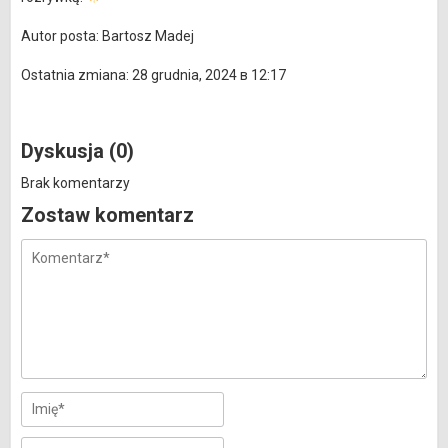
Autor posta: Bartosz Madej
Ostatnia zmiana: 28 grudnia, 2024 в 12:17
Dyskusja (0)
Brak komentarzy
Zostaw komentarz