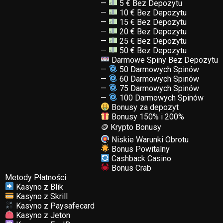
—
5 € Bez Depozytu
—
10 € Bez Depozytu
—
15 € Bez Depozytu
—
20 € Bez Depozytu
—
25 € Bez Depozytu
—
50 € Bez Depozytu
Darmowe Spiny Bez Depozytu
—
50 Darmowych Spinów
—
60 Darmowych Spinów
—
75 Darmowych Spinów
—
100 Darmowych Spinów
Bonusy za depozyt
Bonusy 150% i 200%
🪙 Krypto Bonusy
Niskie Warunki Obrotu
Bonus Powitalny
Cashback Casino
Bonus Crab
Metody Płatności
Kasyno z Blik
Kasyno z Skrill
Kasyno z Paysafecard
Kasyno z Jeton