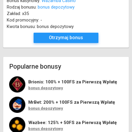
Bonus kasynowy:
Wazamba Casino
Rodzaj bonusu:
bonus depozytowy
Zakład: x35
Kod promocyjny: -
Kwota bonusu: bonus depozytowy
Otrzymaj bonus
Popularne bonusy
Brionis: 100% + 100FS za Pierwszą Wpłatę
bonus depozytowy
MrBet: 200% + 100FS za Pierwszą Wpłatę
bonus depozytowy
Wazbee: 125% + 50FS za Pierwszą Wpłatę
bonus depozytowy