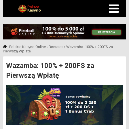
Polskie Kasyno Online
›
Bonuses
›
Wazamba: 100% + 200FS za
Pierwszą Wpłatę
Wazamba: 100% + 200FS za
Pierwszą Wpłatę