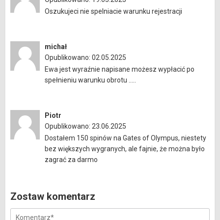
Oszukujeci nie spelniacie warunku rejestracji
michał
Opublikowano: 02.05.2025
Ewa jest wyraźnie napisane możesz wypłacić po
spełnieniu warunku obrotu .....
Piotr
Opublikowano: 23.06.2025
Dostałem 150 spinów na Gates of Olympus, niestety
bez większych wygranych, ale fajnie, że można było
zagrać za darmo
Zostaw komentarz