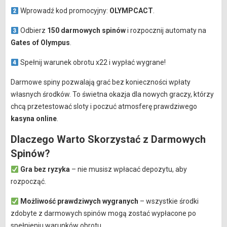
Wprowadź kod promocyjny:
OLYMPCACT
.
Odbierz
150 darmowych spinów
i rozpocznij automaty na
Gates of Olympus
.
Spełnij warunek obrotu x22 i wypłać wygrane!
Darmowe spiny pozwalają grać bez konieczności wpłaty
własnych środków. To świetna okazja dla nowych graczy, którzy
chcą przetestować sloty i poczuć atmosferę prawdziwego
kasyna online
.
Dlaczego Warto Skorzystać z Darmowych
Spinów?
Gra bez ryzyka
– nie musisz wpłacać depozytu, aby
rozpocząć.
Możliwość prawdziwych wygranych
– wszystkie środki
zdobyte z darmowych spinów mogą zostać wypłacone po
spełnieniu warunków obrotu.