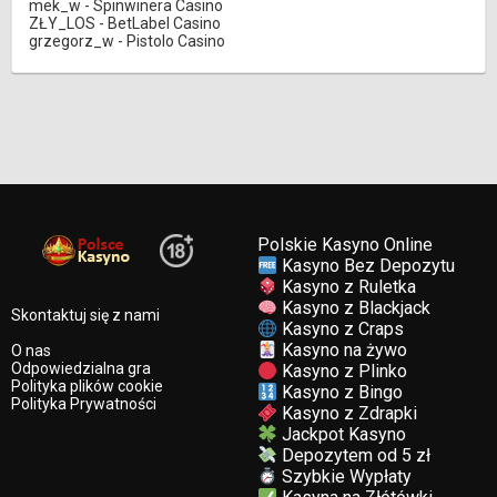
mek_w
-
Spinwinera Casino
ZŁY_LOS
-
BetLabel Casino
grzegorz_w
-
Pistolo Casino
Polskie Kasyno Online
Kasyno Bez Depozytu
Kasyno z Ruletka
Kasyno z Blackjack
Skontaktuj się z nami
Kasyno z Craps
Kasyno na żywo
O nas
Odpowiedzialna gra
Kasyno z Plinko
Polityka plików cookie
Kasyno z Bingo
Polityka Prywatności
Kasyno z Zdrapki
Jackpot Kasyno
Depozytem od 5 zł
Szybkie Wypłaty