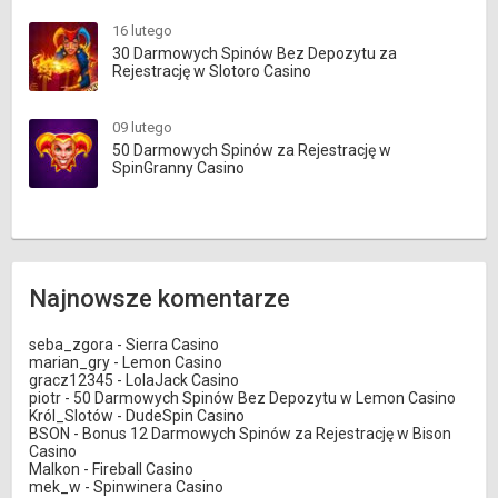
16 lutego
30 Darmowych Spinów Bez Depozytu za
Rejestrację w Slotoro Casino
09 lutego
50 Darmowych Spinów za Rejestrację w
SpinGranny Casino
Najnowsze komentarze
seba_zgora
-
Sierra Casino
marian_gry
-
Lemon Casino
gracz12345
-
LolaJack Casino
piotr
-
50 Darmowych Spinów Bez Depozytu w Lemon Casino
Król_Slotów
-
DudeSpin Casino
BSON
-
Bonus 12 Darmowych Spinów za Rejestrację w Bison
Casino
Malkon
-
Fireball Casino
mek_w
-
Spinwinera Casino