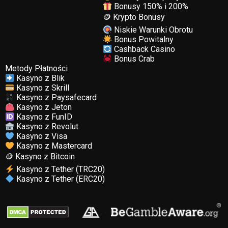
Bonusy 150% i 200%
🪙 Krypto Bonusy
Niskie Warunki Obrotu
Bonus Powitalny
Cashback Casino
Bonus Crab
Metody Płatności
Kasyno z Blik
Kasyno z Skrill
Kasyno z Paysafecard
Kasyno z Jeton
Kasyno z FunID
Kasyno z Revolut
Kasyno z Visa
Kasyno z Mastercard
🪙 Kasyno z Bitcoin
Kasyno z Tether (TRC20)
Kasyno z Tether (ERC20)