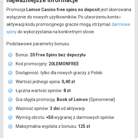
najważniejsze informacje
Promocja
Lemon Casino free spins no deposit
jest skierowana
wyłącznie do nowych użytkowników. Po utworzeniu konta i
aktywacji kodu promocyjnego gracze mogą otrzymać
darmowe
spiny
do wykorzystania na konkretnym slocie.
Podstawowe parametry bonusu:
Bonus:
20 Free Spins bez depozytu
Kod promocyjny:
20LEMONFREE
Dostępność: tylko dla nowych graczy z Polski
Wartość jednego spina:
0,40 zł
Łączna wartość spinów:
8 zł
Gra objęta promocją:
Book of Lemon
(Spinomenal)
Ważność spinów:
3 dni
od aktywacji
Wymóg obrotu:
×50
wygranej z darmowych spinów
Maksymalna wypłata z bonusu:
125 zł