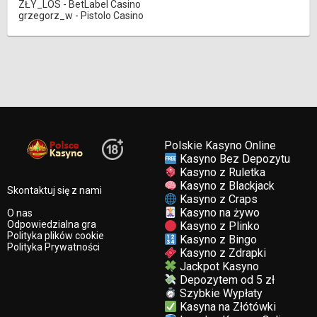
ZŁY_LOS
-
BetLabel Casino
grzegorz_w
-
Pistolo Casino
Polskie Kasyno Online
Kasyno Bez Depozytu
Kasyno z Ruletka
Kasyno z Blackjack
Skontaktuj się z nami
Kasyno z Craps
Kasyno na żywo
O nas
Odpowiedzialna gra
Kasyno z Plinko
Polityka plików cookie
Kasyno z Bingo
Polityka Prywatności
Kasyno z Zdrapki
Jackpot Kasyno
Depozytem od 5 zł
Szybkie Wypłaty
Kasyna na Złótówki