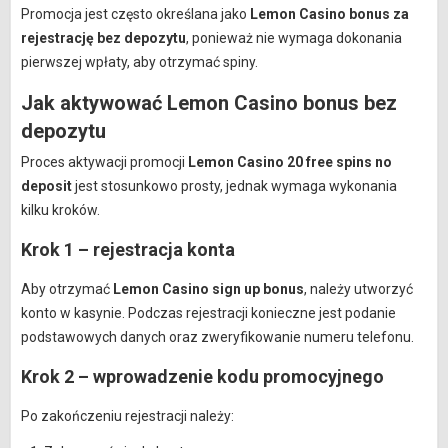
Promocja jest często określana jako
Lemon Casino bonus za
rejestrację bez depozytu
, ponieważ nie wymaga dokonania
pierwszej wpłaty, aby otrzymać spiny.
Jak aktywować Lemon Casino bonus bez
depozytu
Proces aktywacji promocji
Lemon Casino 20 free spins no
deposit
jest stosunkowo prosty, jednak wymaga wykonania
kilku kroków.
Krok 1 – rejestracja konta
Aby otrzymać
Lemon Casino sign up bonus
, należy utworzyć
konto w kasynie. Podczas rejestracji konieczne jest podanie
podstawowych danych oraz zweryfikowanie numeru telefonu.
Krok 2 – wprowadzenie kodu promocyjnego
Po zakończeniu rejestracji należy: