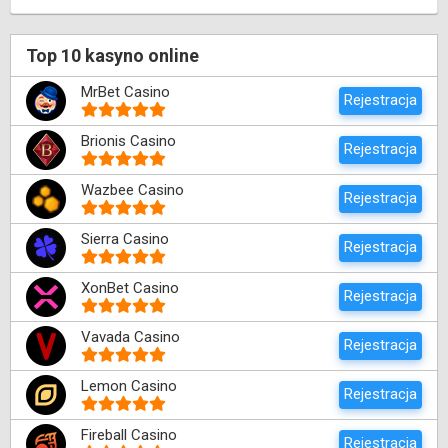
Top 10 kasyno online
MrBet Casino
Rejestracja
Brionis Casino
Rejestracja
Wazbee Casino
Rejestracja
Sierra Casino
Rejestracja
XonBet Casino
Rejestracja
Vavada Casino
Rejestracja
Lemon Casino
Rejestracja
Fireball Casino
Rejestracja