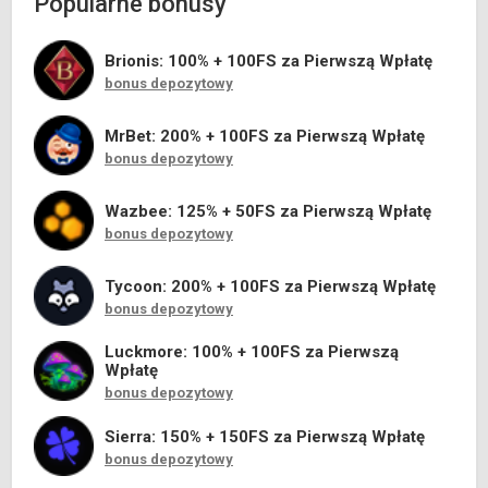
Popularne bonusy
Brionis: 100% + 100FS za Pierwszą Wpłatę
bonus depozytowy
MrBet: 200% + 100FS za Pierwszą Wpłatę
bonus depozytowy
Wazbee: 125% + 50FS za Pierwszą Wpłatę
bonus depozytowy
Tycoon: 200% + 100FS za Pierwszą Wpłatę
bonus depozytowy
Luckmore: 100% + 100FS za Pierwszą
Wpłatę
bonus depozytowy
Sierra: 150% + 150FS za Pierwszą Wpłatę
bonus depozytowy