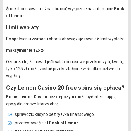
Środki bonusowe można obracać wyłącznie na automacie
Book
of Lemon
.
Limit wypłaty
Po spełnieniu wymogu obrotu obowiązuje również limit wypłaty:
maksymalnie 125 zł
Oznacza to, że nawet jeśli saldo bonusowe przekroczy tę kwotę,
tylko 125 zł może zostać przekształcone w środki możliwe do
wypłaty.
Czy Lemon Casino 20 free spins się opłaca?
Bonus Lemon Casino bez depozytu
może być interesującą
opcją dla graczy, którzy chcą:
sprawdzić kasyno bez ryzyka finansowego,
przetestować slot
Book of Lemon
,