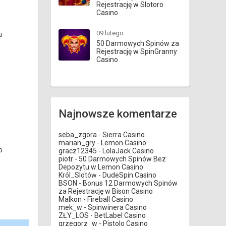
Rejestrację w Slotoro
Casino
09 lutego
u
50 Darmowych Spinów za
Rejestrację w SpinGranny
Casino
Najnowsze komentarze
seba_zgora
-
Sierra Casino
marian_gry
-
Lemon Casino
o
gracz12345
-
LolaJack Casino
piotr
-
50 Darmowych Spinów Bez
Depozytu w Lemon Casino
Król_Slotów
-
DudeSpin Casino
BSON
-
Bonus 12 Darmowych Spinów
za Rejestrację w Bison Casino
Malkon
-
Fireball Casino
mek_w
-
Spinwinera Casino
ZŁY_LOS
-
BetLabel Casino
grzegorz_w
-
Pistolo Casino