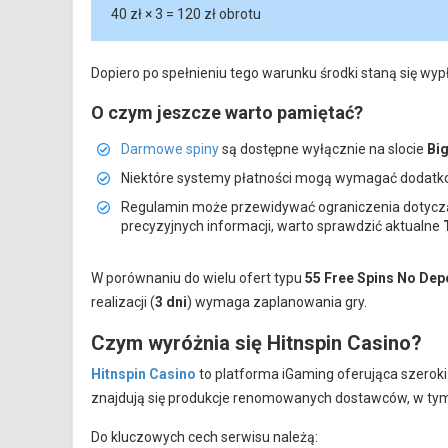
40 zł × 3 = 120 zł obrotu
Dopiero po spełnieniu tego warunku środki staną się wypł
O czym jeszcze warto pamiętać?
Darmowe spiny
są dostępne wyłącznie na slocie
Bi
Niektóre systemy płatności mogą wymagać dodatkow
Regulamin może przewidywać ograniczenia dotycząc
precyzyjnych informacji, warto sprawdzić aktualne
W porównaniu do wielu ofert typu
55 Free Spins No Dep
realizacji (
3 dni
) wymaga zaplanowania gry.
Czym wyróżnia się Hitnspin Casino?
Hitnspin Casino
to platforma iGaming oferująca szeroki 
znajdują się produkcje renomowanych dostawców, w ty
Do kluczowych cech serwisu należą: