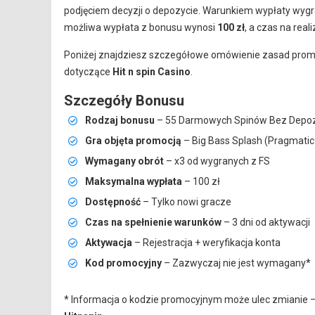
podjęciem decyzji o depozycie. Warunkiem wypłaty wygr
możliwa wypłata z bonusu wynosi
100 zł
, a czas na rea
Poniżej znajdziesz szczegółowe omówienie zasad promoc
dotyczące
Hit n spin Casino
.
Szczegóły Bonusu
Rodzaj bonusu
– 55 Darmowych Spinów Bez Depo
Gra objęta promocją
– Big Bass Splash (Pragmatic
Wymagany obrót
– x3 od wygranych z FS
Maksymalna wypłata
– 100 zł
Dostępność
– Tylko nowi gracze
Czas na spełnienie warunków
– 3 dni od aktywacji
Aktywacja
– Rejestracja + weryfikacja konta
Kod promocyjny
– Zazwyczaj nie jest wymagany*
* Informacja o kodzie promocyjnym może ulec zmianie – 