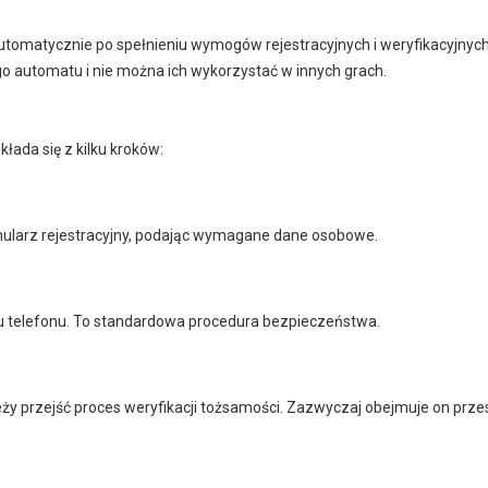
tomatycznie po spełnieniu wymogów rejestracyjnych i weryfikacyjnych
 automatu i nie można ich wykorzystać w innych grach.
składa się z kilku kroków:
rmularz rejestracyjny, podając wymagane dane osobowe.
u telefonu. To standardowa procedura bezpieczeństwa.
leży przejść proces weryfikacji tożsamości. Zazwyczaj obejmuje on prze