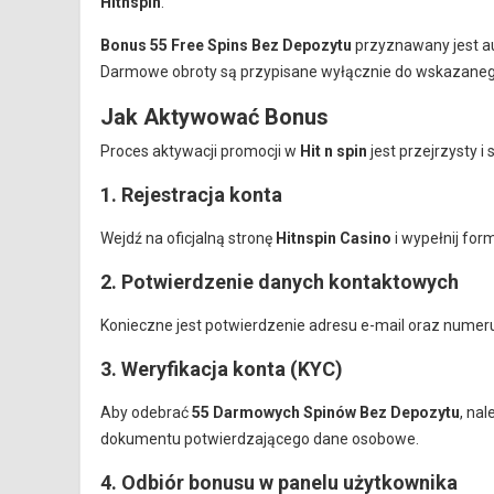
Hitnspin
.
Bonus 55 Free Spins Bez Depozytu
przyznawany jest au
Darmowe obroty są przypisane wyłącznie do wskazanego
Jak Aktywować Bonus
Proces aktywacji promocji w
Hit n spin
jest przejrzysty i 
1. Rejestracja konta
Wejdź na oficjalną stronę
Hitnspin Casino
i wypełnij fo
2. Potwierdzenie danych kontaktowych
Konieczne jest potwierdzenie adresu e-mail oraz numer
3. Weryfikacja konta (KYC)
Aby odebrać
55 Darmowych Spinów Bez Depozytu
, na
dokumentu potwierdzającego dane osobowe.
4. Odbiór bonusu w panelu użytkownika