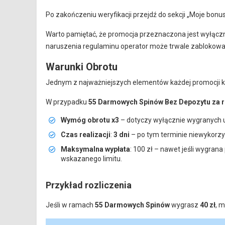
Po zakończeniu weryfikacji przejdź do sekcji „Moje bonusy
Warto pamiętać, że promocja przeznaczona jest wyłączn
naruszenia regulaminu operator może trwale zablokowa
Warunki Obrotu
Jednym z najważniejszych elementów każdej promocji k
W przypadku
55 Darmowych Spinów Bez Depozytu za r
Wymóg obrotu x3
– dotyczy wyłącznie wygranych
Czas realizacji
:
3 dni
– po tym terminie niewykorz
Maksymalna wypłata
: 100 zł – nawet jeśli wygran
wskazanego limitu.
Przykład rozliczenia
Jeśli w ramach
55 Darmowych Spinów
wygrasz
40 zł
, m