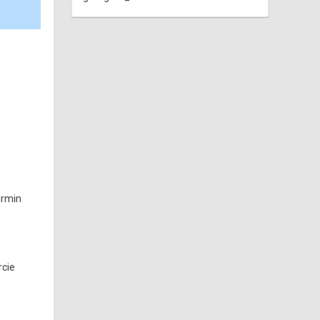
ermin
rcie