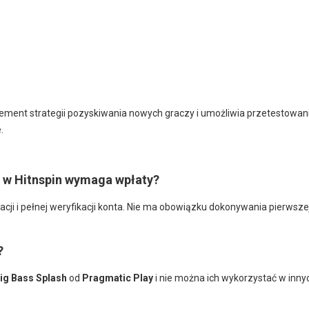
ement strategii pozyskiwania nowych graczy i umożliwia przetestowan
.
 w Hitnspin wymaga wpłaty?
acji i pełnej weryfikacji konta. Nie ma obowiązku dokonywania pierwsze
?
ig Bass Splash
od
Pragmatic Play
i nie można ich wykorzystać w inny