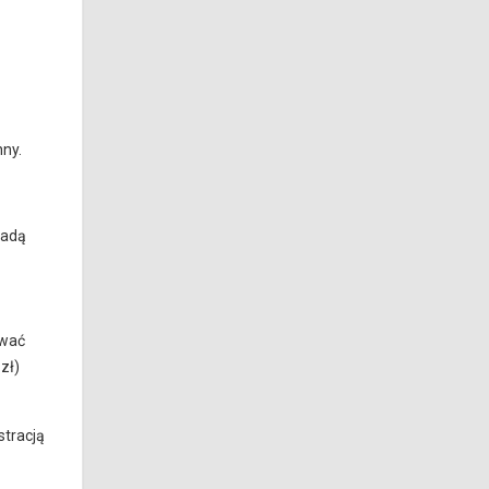
nny.
kadą
ować
zł)
stracją