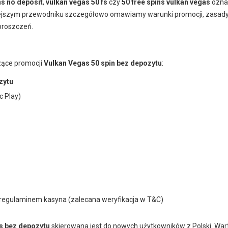
ns no deposit
,
vulkan vegas 50 fs
czy
50 free spins vulkan vegas
ozna
niejszym przewodniku szczegółowo omawiamy warunki promocji, zasady
proszczeń.
zące promocji
Vulkan Vegas 50 spin bez depozytu
:
zytu
c Play)
regulaminem kasyna (zalecana weryfikacja w T&C)
ns bez depozytu
skierowana jest do nowych użytkowników z Polski. War