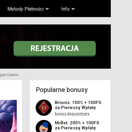
Metody Płatności
Info
egas Casino
Popularne bonusy
Brionis: 100% + 100FS
za Pierwszą Wpłatę
bonus depozytowy
MrBet: 200% + 100FS
za Pierwszą Wpłatę