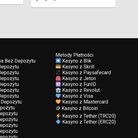
Metody Płatności
a Bez Depozytu
Kasyno z Blik
Depozytu
Kasyno z Skrill
Depozytu
Kasyno z Paysafecard
Depozytu
Kasyno z Jeton
Depozytu
Kasyno z FunID
Depozytu
Kasyno z Revolut
Depozytu
Kasyno z Visa
 Depozytu
Kasyno z Mastercard
pozytu
🪙 Kasyno z Bitcoin
epozytu
Kasyno z Tether (TRC20)
epozytu
Kasyno z Tether (ERC20)
epozytu
epozytu
epozytu