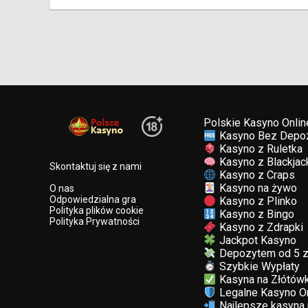
Polskie Kasyno Onlin
Kasyno Bez Depo
Kasyno z Ruletka
Kasyno z Blackjac
Skontaktuj się z nami
Kasyno z Craps
Kasyno na żywo
O nas
Odpowiedzialna gra
Kasyno z Plinko
Polityka plików cookie
Kasyno z Bingo
Polityka Prywatności
Kasyno z Zdrapki
Jackpot Kasyno
Depozytem od 5 z
Szybkie Wypłaty
Kasyna na Złótówk
Legalne Kasyno On
Najlepsze kasyna 