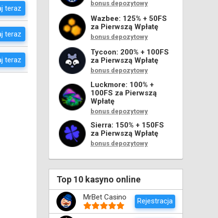
bonus depozytowy
j teraz
Wazbee: 125% + 50FS
za Pierwszą Wpłatę
j teraz
bonus depozytowy
Tycoon: 200% + 100FS
j teraz
za Pierwszą Wpłatę
bonus depozytowy
Luckmore: 100% +
100FS za Pierwszą
Wpłatę
bonus depozytowy
Sierra: 150% + 150FS
za Pierwszą Wpłatę
bonus depozytowy
Top 10 kasyno online
MrBet Casino
Rejestracja