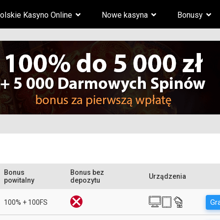
olskie Kasyno Online
Nowe kasyna
Bonusy
Bonus
Bonus bez
Urządzenia
powitalny
depozytu
Gra
100% + 100FS