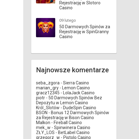
Rejestrację w Slotoro
Casino
09 lutego
50 Darmowych Spinów za
Rejestrację w SpinGranny
Casino
Najnowsze komentarze
seba_zgora
-
Sierra Casino
marian_gry
-
Lemon Casino
gracz12345
-
LolaJack Casino
piotr
-
50 Darmowych Spinów Bez
Depozytu w Lemon Casino
Król_Slotów
-
DudeSpin Casino
BSON
-
Bonus 12 Darmowych Spinów
za Rejestrację w Bison Casino
Malkon
-
Fireball Casino
mek_w
-
Spinwinera Casino
ZŁY_LOS
-
BetLabel Casino
grzegorz_w
-
Pistolo Casino