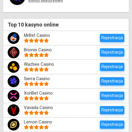
bonus depozytowy
Top 10 kasyno online
MrBet Casino
Rejestracja
Brionis Casino
Rejestracja
Wazbee Casino
Rejestracja
Sierra Casino
Rejestracja
XonBet Casino
Rejestracja
Vavada Casino
Rejestracja
Lemon Casino
Rejestracja