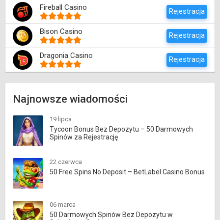
Fireball Casino
Rejestracja
Bison Casino
Rejestracja
Dragonia Casino
Rejestracja
Najnowsze wiadomości
19 lipca
Tycoon Bonus Bez Depozytu – 50 Darmowych
Spinów za Rejestrację
22 czerwca
50 Free Spins No Deposit – BetLabel Casino Bonus
06 marca
50 Darmowych Spinów Bez Depozytu w