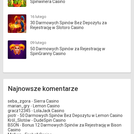
Spinwinera Casino
16 lutego
30 Darmowych Spinów Bez Depozytu za
Rejestrację w Slotoro Casino
09 lutego
50 Darmowych Spinów za Rejestrację w
SpinGranny Casino
Najnowsze komentarze
seba_zgora
-
Sierra Casino
marian_gry
-
Lemon Casino
gracz12345
-
LolaJack Casino
piotr
-
50 Darmowych Spinów Bez Depozytu w Lemon Casino
Król_Slotów
-
DudeSpin Casino
BSON
-
Bonus 12 Darmowych Spinów za Rejestrację w Bison
Casino