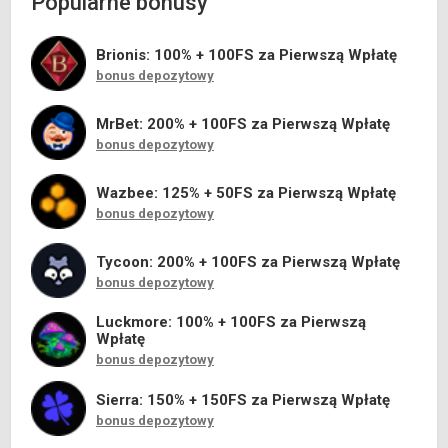
Popularne bonusy
Brionis: 100% + 100FS za Pierwszą Wpłatę
bonus depozytowy
MrBet: 200% + 100FS za Pierwszą Wpłatę
bonus depozytowy
Wazbee: 125% + 50FS za Pierwszą Wpłatę
bonus depozytowy
Tycoon: 200% + 100FS za Pierwszą Wpłatę
bonus depozytowy
Luckmore: 100% + 100FS za Pierwszą
Wpłatę
bonus depozytowy
Sierra: 150% + 150FS za Pierwszą Wpłatę
bonus depozytowy