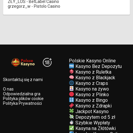
ZŁY_LOS
-
BetLabel Casino
grzegorz_w
-
Pistolo Casino
Polskie Kasyno Online
Kasyno Bez Depozytu
Kasyno z Ruletka
Kasyno z Blackjack
Skontaktuj się z nami
Kasyno z Craps
Kasyno na żywo
O nas
Odpowiedzialna gra
Kasyno z Plinko
Polityka plików cookie
Kasyno z Bingo
Polityka Prywatności
Kasyno z Zdrapki
Jackpot Kasyno
Depozytem od 5 zł
Szybkie Wypłaty
Kasyna na Złótówki