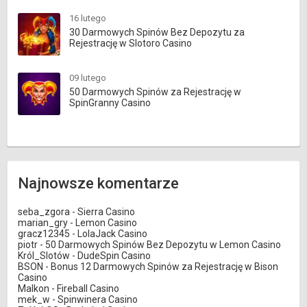
16 lutego
30 Darmowych Spinów Bez Depozytu za
Rejestrację w Slotoro Casino
09 lutego
50 Darmowych Spinów za Rejestrację w
SpinGranny Casino
Najnowsze komentarze
seba_zgora
-
Sierra Casino
marian_gry
-
Lemon Casino
gracz12345
-
LolaJack Casino
piotr
-
50 Darmowych Spinów Bez Depozytu w Lemon Casino
Król_Slotów
-
DudeSpin Casino
BSON
-
Bonus 12 Darmowych Spinów za Rejestrację w Bison
Casino
Malkon
-
Fireball Casino
mek_w
-
Spinwinera Casino