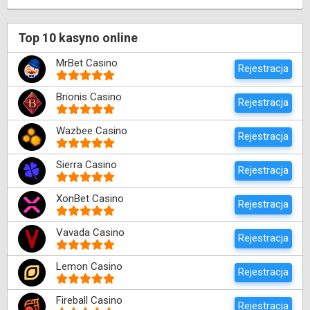
Top 10 kasyno online
MrBet Casino
Rejestracja
Brionis Casino
Rejestracja
Wazbee Casino
Rejestracja
Sierra Casino
Rejestracja
XonBet Casino
Rejestracja
Vavada Casino
Rejestracja
Lemon Casino
Rejestracja
Fireball Casino
Rejestracja