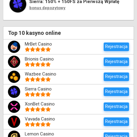
Sierra: 150% + 150FS za Pierwszą Wpłatę
bonus depozytowy
Top 10 kasyno online
MrBet Casino
Rejestracja
Brionis Casino
Rejestracja
Wazbee Casino
Rejestracja
Sierra Casino
Rejestracja
XonBet Casino
Rejestracja
Vavada Casino
Rejestracja
Lemon Casino
Rejestracja