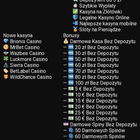
Szybkie Wypłaty
Kasyna na Złótówki
Legalne Kasyno Online
Najlepsze kasyna mobilne
Sloty na Pieniądze
Nowe kasyna
Bonusy
Brionis Casino
Darmowa Kasa Bez Depozytu
MrBet Casino
—
20 zł Bez Depozytu
Wazbee Casino
—
30 zł Bez Depozytu
Luckmore Casino
—
50 zł Bez Depozytu
Sierra Casino
—
60 zł Bez Depozytu
BetLabel Casino
—
70 zł Bez Depozytu
WildChance Casino
—
80 zł Bez Depozytu
—
100 zł Bez Depozytu
—
5 € Bez Depozytu
—
10 € Bez Depozytu
—
15 € Bez Depozytu
—
20 € Bez Depozytu
—
25 € Bez Depozytu
—
50 € Bez Depozytu
Darmowe Spiny Bez Depozytu
—
50 Darmowych Spinów
—
60 Darmowych Spinów