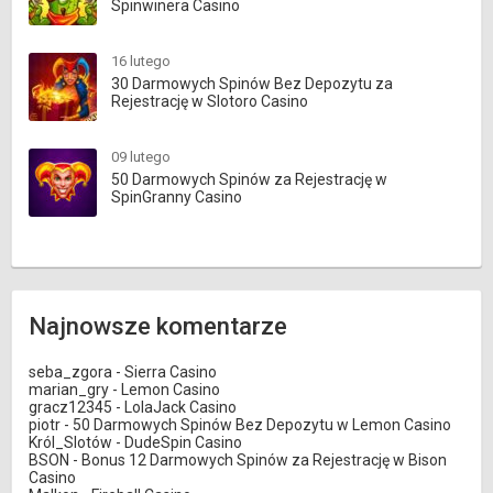
Spinwinera Casino
16 lutego
30 Darmowych Spinów Bez Depozytu za
Rejestrację w Slotoro Casino
09 lutego
50 Darmowych Spinów za Rejestrację w
SpinGranny Casino
Najnowsze komentarze
seba_zgora
-
Sierra Casino
marian_gry
-
Lemon Casino
gracz12345
-
LolaJack Casino
piotr
-
50 Darmowych Spinów Bez Depozytu w Lemon Casino
Król_Slotów
-
DudeSpin Casino
BSON
-
Bonus 12 Darmowych Spinów za Rejestrację w Bison
Casino