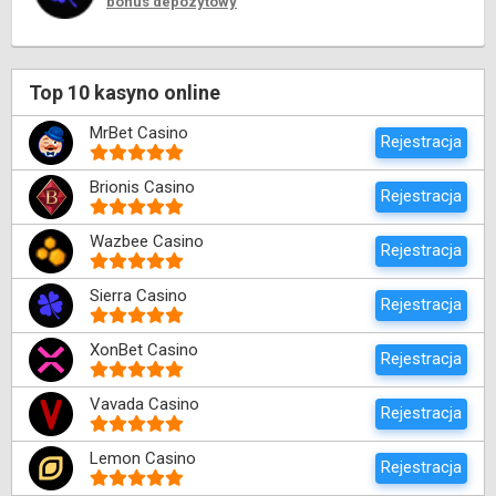
bonus depozytowy
Top 10 kasyno online
MrBet Casino
Rejestracja
Brionis Casino
Rejestracja
Wazbee Casino
Rejestracja
Sierra Casino
Rejestracja
XonBet Casino
Rejestracja
Vavada Casino
Rejestracja
Lemon Casino
Rejestracja