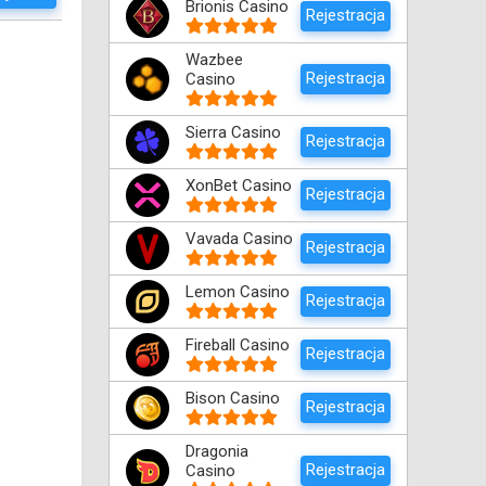
Brionis Casino
Rejestracja
Wazbee
Rejestracja
Casino
Sierra Casino
Rejestracja
XonBet Casino
Rejestracja
Vavada Casino
Rejestracja
Lemon Casino
Rejestracja
Fireball Casino
Rejestracja
Bison Casino
Rejestracja
Dragonia
Rejestracja
Casino