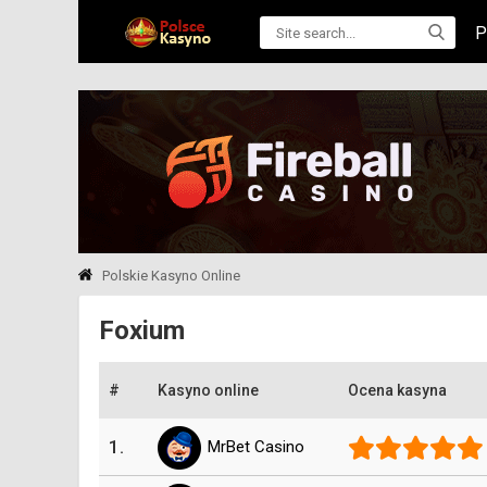
P
Polskie Kasyno Online
Foxium
#
Kasyno online
Ocena kasyna
1.
MrBet Casino