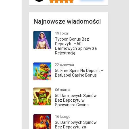
Najnowsze wiadomości
19 lipca
Tycoon Bonus Bez
Depozytu – 50
Darmowych Spinów za
Rejestrację
22 czerwca
50 Free Spins No Deposit –
BetLabel Casino Bonus
06 marca
50 Darmowych Spinów
Bez Depozytu w
Spinwinera Casino
16 lutego
30 Darmowych Spinów
Bez Depozytu za