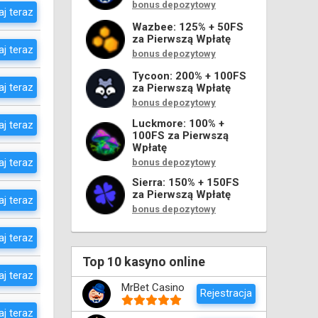
bonus depozytowy
aj teraz
Wazbee: 125% + 50FS
za Pierwszą Wpłatę
aj teraz
bonus depozytowy
Tycoon: 200% + 100FS
aj teraz
za Pierwszą Wpłatę
bonus depozytowy
Luckmore: 100% +
aj teraz
100FS za Pierwszą
Wpłatę
aj teraz
bonus depozytowy
Sierra: 150% + 150FS
za Pierwszą Wpłatę
aj teraz
bonus depozytowy
aj teraz
Top 10 kasyno online
aj teraz
MrBet Casino
Rejestracja
aj teraz