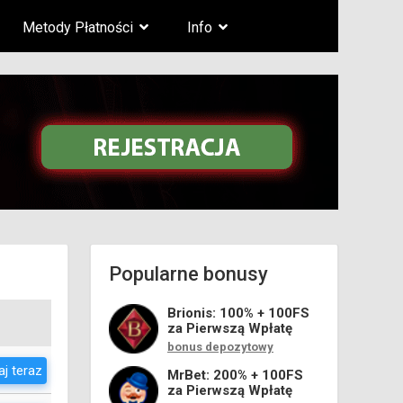
Metody Płatności
Info
Popularne bonusy
Brionis: 100% + 100FS
za Pierwszą Wpłatę
bonus depozytowy
aj teraz
MrBet: 200% + 100FS
za Pierwszą Wpłatę