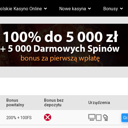
olskie Kasyno Online
Nowe kasyna
Bonusy
Bonus
Bonus bez
Urządzenia
powitalny
depozytu
Gr
200% + 100FS