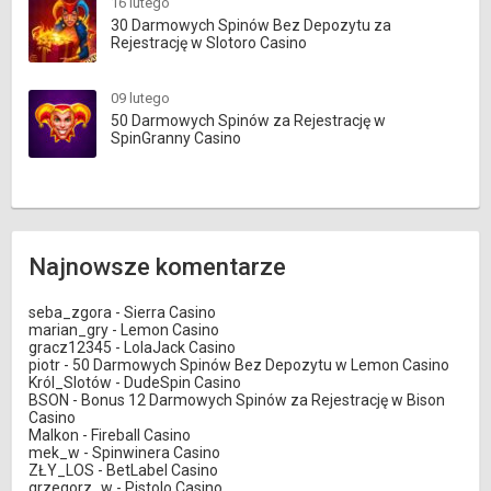
16 lutego
30 Darmowych Spinów Bez Depozytu za
Rejestrację w Slotoro Casino
09 lutego
50 Darmowych Spinów za Rejestrację w
SpinGranny Casino
Najnowsze komentarze
seba_zgora
-
Sierra Casino
marian_gry
-
Lemon Casino
gracz12345
-
LolaJack Casino
piotr
-
50 Darmowych Spinów Bez Depozytu w Lemon Casino
Król_Slotów
-
DudeSpin Casino
BSON
-
Bonus 12 Darmowych Spinów za Rejestrację w Bison
Casino
Malkon
-
Fireball Casino
mek_w
-
Spinwinera Casino
ZŁY_LOS
-
BetLabel Casino
grzegorz_w
-
Pistolo Casino