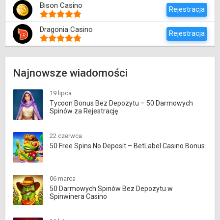
Bison Casino
Rejestracja
Dragonia Casino
Rejestracja
Najnowsze wiadomości
19 lipca
Tycoon Bonus Bez Depozytu – 50 Darmowych
Spinów za Rejestrację
22 czerwca
50 Free Spins No Deposit – BetLabel Casino Bonus
06 marca
50 Darmowych Spinów Bez Depozytu w
Spinwinera Casino