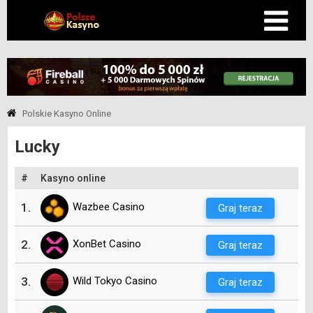
Polskie Kasyno Online
Lucky
#
Kasyno online
1.
Wazbee Casino
Graj teraz
2.
XonBet Casino
Graj teraz
3.
Wild Tokyo Casino
Graj teraz