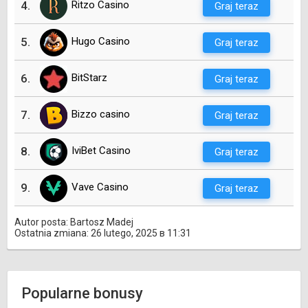
4.
Ritzo Casino
Graj teraz
5.
Hugo Casino
Graj teraz
6.
BitStarz
Graj teraz
7.
Bizzo casino
Graj teraz
8.
IviBet Casino
Graj teraz
9.
Vave Casino
Graj teraz
Autor posta: Bartosz Madej
Ostatnia zmiana: 26 lutego, 2025 в 11:31
Popularne bonusy