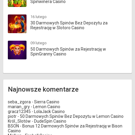
Spinwinera Casino
16 lutego
30 Darmowych Spinów Bez Depozytu za
Rejestrację w Slotoro Casino
09 lutego
50 Darmowych Spinów za Rejestrację w
SpinGranny Casino
Najnowsze komentarze
seba_zgora
-
Sierra Casino
marian_gry
-
Lemon Casino
gracz12345
-
LolaJack Casino
piotr
-
50 Darmowych Spinów Bez Depozytu w Lemon Casino
Król_Slotów
-
DudeSpin Casino
BSON
-
Bonus 12 Darmowych Spinów za Rejestrację w Bison
Casino