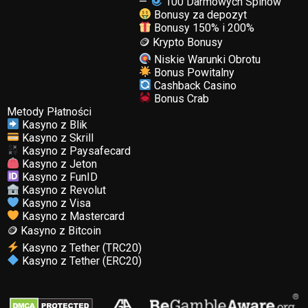
—
100 Darmowych Spinów
Bonusy za depozyt
Bonusy 150% i 200%
🪙 Krypto Bonusy
Niskie Warunki Obrotu
Bonus Powitalny
Cashback Casino
Bonus Crab
Metody Płatności
Kasyno z Blik
Kasyno z Skrill
Kasyno z Paysafecard
Kasyno z Jeton
Kasyno z FunID
Kasyno z Revolut
Kasyno z Visa
Kasyno z Mastercard
🪙 Kasyno z Bitcoin
Kasyno z Tether (TRC20)
Kasyno z Tether (ERC20)