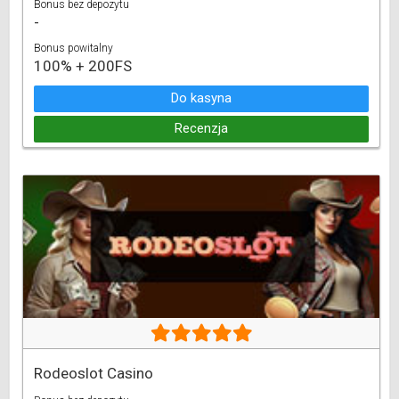
Bonus bez depozytu
-
Bonus powitalny
100% + 200FS
Do kasyna
Recenzja
Rodeoslot Casino