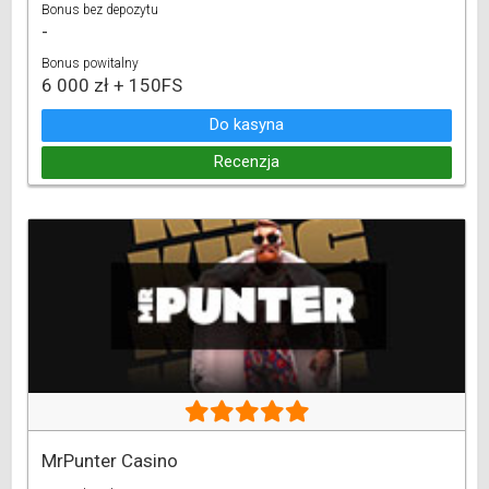
Bonus bez depozytu
-
Bonus powitalny
6 000 zł + 150FS
Do kasyna
Recenzja
MrPunter Casino