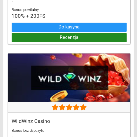
-
Bonus powitalny
100% + 200FS
Do kasyna
Recenzja
WildWinz Casino
Bonus bez depozytu
-