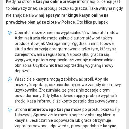
Kiedy na stronie
kasyna online
brakuje informacji o licencji, jest
to pierwszy znak, że próbują oszukać gracza. Taka witryna nigdy
nie znajdzie się w
najlepszym rankingu kasyn online na
prawdziwe pieniądze złote w Polsce
. Oto kilka pułapek:
Operator może zmieniać wypłacalność wideoautomatów.
Administracja nie może zakupić automatów od takich
producentów jak Microgaming, Yggdrasil i inni. Topowe
studia dostarczają oprogramowanie tylko tym, którzy są
zarejestrowani u regulatora. Na początku gracza się
wygrywa, a potem wypłacalność zostaje maksymalnie
obniżona. Użytkownik traci poprzednią wygraną i nowy
depozyt.
Właściciele kasyna mogą zablokować profil. Aby nie
niszczyć reputacji, oszuści dodają nowe zasady do umowy
użytkownika. Zrozumiałe, że gracz nie zostaje o tym
powiadomiony. Gdy tylko odwiedzający próbuje wypłacić
środki, kasa informuje, że konto zostało dezaktywowane.
Strona
internetowego kasyna
może po prostu okazać się
fałszywa. Sprawdzić to można poprzez obsługę klienta
kasyna. Jeśli czat nie odpowiada lub gracz otrzymuje
zaprogramowane odpowiedzi, prawdopodobnie
kasyno