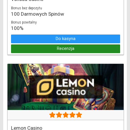
Bonus bez depozytu
100 Darmowych Spinów
Bonus powitalny
100%
Do kasyna
Recenzja
Lemon Casino