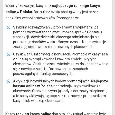
W certyfikowanym kasynie z
najlepszego rankingu kasyn
online w Polska
, formularz czatu obsługiwany jest przez
oddzielny zespół pracowników. Pomaga to w:
Szybkim rozwiązywaniu problemów z wypłatami. Za
pomocą wewnętrznego czatu można sprawdzić status
transakcji i dowiedzieć się, dlaczego administracja nie
przekazuje środków w określonym czasie. Nagłe sytuacje
zdarzają się nawet w renomowanych placówkach.
Uzyskiwaniu informacji o bonusach. Promocje w
kasynach
online
są skomplikowane i zawierają wiele ukrytych
elementów. Obsługa czatu właśnie służy do konsultowania
się z nowicjuszami i informowania o zasadach
poszczególnych funkcji bonusowych.
Aktywacji indywidualnych kodów promocyjnych.
Najlepsze
kasyna online w Polsce
nagradzają użytkowników za
aktywność. Gracze otrzymują kody z darmowymi spinami,
a te spiny aktywują się poprzez rozmowę z pracownikiem
kasyna lub w sekcji z bonusami.
Każdy
ranking kasyn online
dba o to, aby usługi wsparcia były