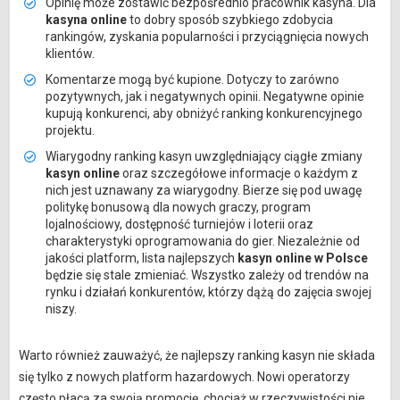
Opinię może zostawić bezpośrednio pracownik kasyna. Dla
kasyna online
to dobry sposób szybkiego zdobycia
rankingów, zyskania popularności i przyciągnięcia nowych
klientów.
Komentarze mogą być kupione. Dotyczy to zarówno
pozytywnych, jak i negatywnych opinii. Negatywne opinie
kupują konkurenci, aby obniżyć ranking konkurencyjnego
projektu.
Wiarygodny ranking kasyn uwzględniający ciągłe zmiany
kasyn online
oraz szczegółowe informacje o każdym z
nich jest uznawany za wiarygodny. Bierze się pod uwagę
politykę bonusową dla nowych graczy, program
lojalnościowy, dostępność turniejów i loterii oraz
charakterystyki oprogramowania do gier. Niezależnie od
jakości platform, lista najlepszych
kasyn online w Polsce
będzie się stale zmieniać. Wszystko zależy od trendów na
rynku i działań konkurentów, którzy dążą do zajęcia swojej
niszy.
Warto również zauważyć, że najlepszy ranking kasyn nie składa
się tylko z nowych platform hazardowych. Nowi operatorzy
często płacą za swoją promocję, chociaż w rzeczywistości nie