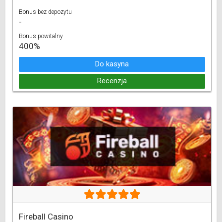
Bonus bez depozytu
-
Bonus powitalny
400%
Do kasyna
Recenzja
Fireball Casino