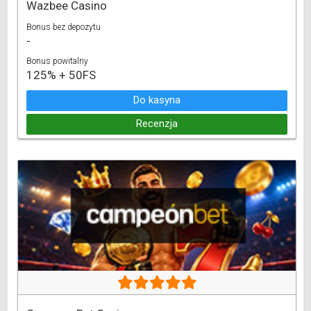
Wazbee Casino
Bonus bez depozytu
-
Bonus powitalny
125% + 50FS
Do kasyna
Recenzja