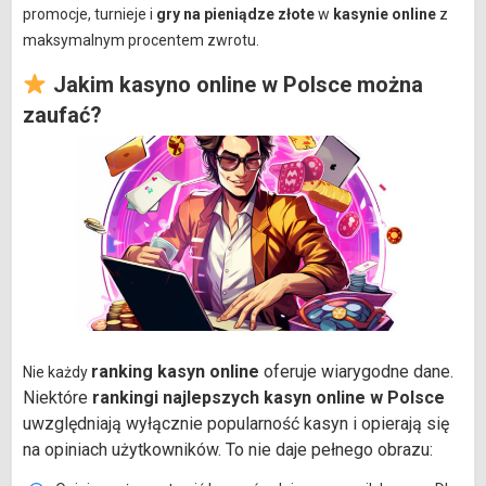
promocje, turnieje i
gry na pieniądze złote
w
kasynie online
z
maksymalnym procentem zwrotu.
Jakim kasyno online w Polsce można
zaufać?
ranking kasyn online
oferuje wiarygodne dane.
Nie każdy
Niektóre
r
ankingi najlepszych kasyn online w Polsce
uwzględniają wyłącznie popularność kasyn i opierają się
na opiniach użytkowników. To nie daje pełnego obrazu: