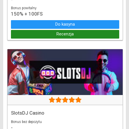
Bonus powitalny
150% + 100FS
Do kasyna
Recenzja
SlotsDJ Casino
Bonus bez depozytu
-