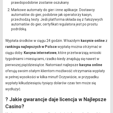
prawdopodobnie zostanie oszukany.
Markowe automaty do gier i inne aplikacje. Dostawcy
automatów do gier, podobnie jak operatorzy kasyn,
przechodzą testy. Jeśli platforma składa się z fałszywych
automatów do gier, certyfikat regulatora jest po prostu
podróbką.
Wypłata środków w ciągu 24 godzin. W każdym
kasynie online
z
rankingu najlepszych w Polsce
wypłatę można otrzymać w
ciągu doby.
Kasyna internetowe
, które przetwarzają wnioski
tygodniami i miesiącami, rzadko kiedy znajdują się nawet w
pierwszej pięćdziesiątce. Natomiast najlepsze
kasyna online
oferują swoim stałym klientom możliwość otrzymania wypłaty
w pełnej wysokości w kilka minut! Oczywiście, w przypadku
wypłaty kilkudziesięciu tysięcy dolarów czas ten może się
wydłużyć.
? Jakie gwarancje daje licencja w Najlepsze
Casino?