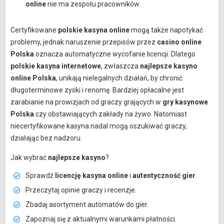
online
nie ma zespołu pracowników.
Certyfikowane
polskie kasyna online
mogą także napotykać
problemy, jednak naruszenie przepisów przez
casino online
Polska
oznacza automatyczne wycofanie licencji. Dlatego
polskie kasyna internetowe
, zwłaszcza
najlepsze kasyno
online Polska
, unikają nielegalnych działań, by chronić
długoterminowe zyski i renomę. Bardziej opłacalne jest
zarabianie na prowizjach od graczy grających w
gry kasynowe
Polska
czy obstawiających zakłady na żywo. Natomiast
niecertyfikowane kasyna nadal mogą oszukiwać graczy,
działając bez nadzoru.
Jak wybrać
najlepsze kasyno
?
Sprawdź
licencję kasyna online
i
autentyczność gier
.
Przeczytaj opinie graczy i recenzje.
Zbadaj asortyment automatów do gier.
Zapoznaj się z aktualnymi warunkami płatności.