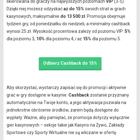
skierowana do graczy na najwyższych poziomach
VIP
(3-5).
Dzięki niej możesz odzyskać
aż do 15%
swoich strat w grach
kasynowych, maksymalnie
do 13 500 zł
. Promocja obejmuje
tydzień gry, od poniedziałku do niedzieli, a minimalny cashback
wynosi 25 zł. Wysokość procentowa zależy od poziomu VIP:
5%
dla poziomu 3,
10%
dla poziomu 4, i aż
15%
dla poziomu 5.
Odbierz
Cashback do 15%
Aby skorzystać, wystarczy zapisać się do promocji i aktywnie
grać w gry dostępne w kasynie.
Cashback
zostanie przyznany
automatycznie na Twoje konto, a jego aktywacja pozwala na
jednokrotne obrócenie środków, zanim będą dostępne do
wypłaty. Ważne, aby pamiętać, że promocja dotyczy wyłącznie
gier kasynowych – sekcje takie jak Kasyno na Żywo, Zakłady
Sportowe czy Sporty Wirtualne nie są wliczane w ofertę.