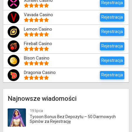
XonBet Casino
Rejestracja
Vavada Casino
Rejestracja
Lemon Casino
Rejestracja
Fireball Casino
Rejestracja
Bison Casino
Rejestracja
Dragonia Casino
Rejestracja
Najnowsze wiadomości
19 lipca
Tycoon Bonus Bez Depozytu – 50 Darmowych
Spinów za Rejestrację