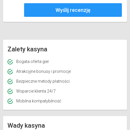
Wyślij recenzję
Zalety kasyna
Bogata oferta gier
Atrakcyjne bonusy i promocje
Bezpieczne metody płatności
Wsparcie klienta 24/7
Mobilna kompatybilność
Wady kasyna