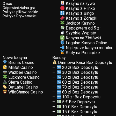
Kasyno na żywo
O nas
Odpowiedzialna gra
Kasyno z Plinko
Polityka plików cookie
Kasyno z Bingo
Polityka Prywatności
Kasyno z Zdrapki
Jackpot Kasyno
Depozytem od 5 zł
Szybkie Wypłaty
Kasyna na Złótówki
Legalne Kasyno Online
Najlepsze kasyna mobilne
Sloty na Pieniądze
Nowe kasyna
Bonusy
Brionis Casino
Darmowa Kasa Bez Depozytu
MrBet Casino
—
20 zł Bez Depozytu
Wazbee Casino
—
30 zł Bez Depozytu
Luckmore Casino
—
50 zł Bez Depozytu
Sierra Casino
—
60 zł Bez Depozytu
BetLabel Casino
—
70 zł Bez Depozytu
WildChance Casino
—
80 zł Bez Depozytu
—
100 zł Bez Depozytu
—
5 € Bez Depozytu
—
10 € Bez Depozytu
—
15 € Bez Depozytu