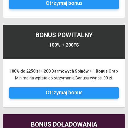
Otrzymaj bonus
BONUS POWITALNY
100% + 200FS
100% do 2250 zł
+
200 Darmowych Spinów
+
1 Bonus Crab
.
Minimalna wpłata do otrzymania Bonusu wynosi 90 zł.
Otrzymaj bonus
BONUS DOŁADOWANIA