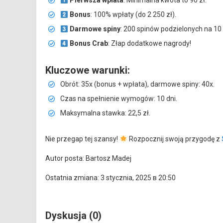
Pierwsza wpłata
: Minimalna kwota to 90 zł.
Bonus
: 100% wpłaty (do 2 250 zł).
Darmowe spiny
: 200 spinów podzielonych na 10 
Bonus Crab
: Złap dodatkowe nagrody!
Kluczowe warunki:
Obrót: 35x (bonus + wpłata), darmowe spiny: 40x.
Czas na spełnienie wymogów: 10 dni.
Maksymalna stawka: 22,5 zł.
Nie przegap tej szansy!
Rozpocznij swoją przygodę z
Autor posta: Bartosz Madej
Ostatnia zmiana: 3 stycznia, 2025 в 20:50
Dyskusja (0)