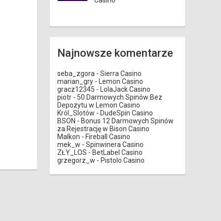
Najnowsze komentarze
seba_zgora
-
Sierra Casino
marian_gry
-
Lemon Casino
gracz12345
-
LolaJack Casino
piotr
-
50 Darmowych Spinów Bez
Depozytu w Lemon Casino
Król_Slotów
-
DudeSpin Casino
BSON
-
Bonus 12 Darmowych Spinów
za Rejestrację w Bison Casino
Malkon
-
Fireball Casino
mek_w
-
Spinwinera Casino
ZŁY_LOS
-
BetLabel Casino
grzegorz_w
-
Pistolo Casino