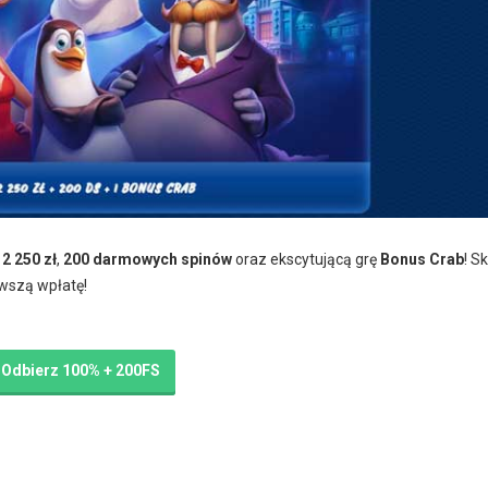
2 250 zł
,
200 darmowych spinów
oraz ekscytującą grę
Bonus Crab
! S
rwszą wpłatę!
Odbierz
100% + 200FS