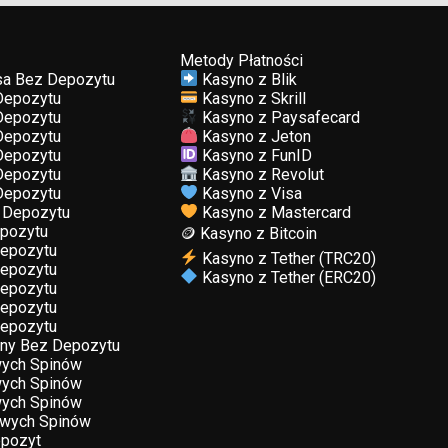
Metody Płatności
a Bez Depozytu
Kasyno z Blik
Depozytu
Kasyno z Skrill
Depozytu
Kasyno z Paysafecard
Depozytu
Kasyno z Jeton
Depozytu
Kasyno z FunID
Depozytu
Kasyno z Revolut
Depozytu
Kasyno z Visa
 Depozytu
Kasyno z Mastercard
pozytu
🪙 Kasyno z Bitcoin
epozytu
Kasyno z Tether (TRC20)
epozytu
Kasyno z Tether (ERC20)
epozytu
epozytu
epozytu
ny Bez Depozytu
ych Spinów
ych Spinów
ych Spinów
wych Spinów
pozyt