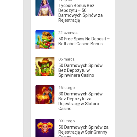
Tycoon Bonus Bez
Depozytu – 50
Darmowych Spinów za
Rejestrację
22 czerwca
50 Free Spins No Deposit –
BetLabel Casino Bonus
06 marca
50 Darmowych Spinów
Bez Depozytu w
Spinwinera Casino
16 lutego
30 Darmowych Spinów
Bez Depozytu za
Rejestrację w Slotoro
Casino
09 lutego
50 Darmowych Spinów za
Rejestrację w SpinGranny
Casino